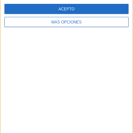
Web
ACEPTO
MÁS OPCIONES
Buscar
Buscar
¿TE GUSTA NUESTRO MATERIAL?