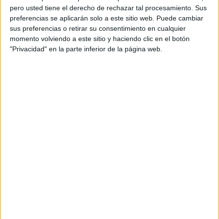
pero usted tiene el derecho de rechazar tal procesamiento. Sus
preferencias se aplicarán solo a este sitio web. Puede cambiar
sus preferencias o retirar su consentimiento en cualquier
momento volviendo a este sitio y haciendo clic en el botón
"Privacidad" en la parte inferior de la página web.
Acerca de orientacionandujar
Orientación Andújar no es solo un blog, es la apuesta
personal de dos profesores Ginés y Maribel, que
además de ser pareja, son los encargados de los
contenidos que encontramos dentro del blog y en el
cual, vuelcan la mayor parte del tiempo, que sus tareas
como docentes, y voluntarios en sus meses de verano
les permite.
DEJA UNA RESPUESTA
Tu dirección de correo electrónico no será