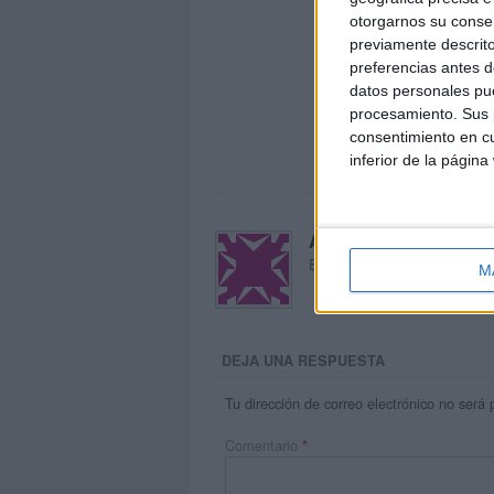
otorgarnos su conse
previamente descrito
preferencias antes d
datos personales pue
procesamiento. Sus p
consentimiento en cu
inferior de la página
Acerca de María Oliva
El autor no ha proporcionado
M
DEJA UNA RESPUESTA
Tu dirección de correo electrónico no será 
Comentario
*