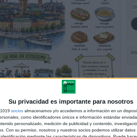
Dir
de
ema
SI
FA
Su privacidad es importante para nosotros
s 1019
socios
almacenamos y/o accedemos a información en un disposit
sonales, como identificadores únicos e información estándar enviada 
ntenido personalizado, medición de publicidad y contenido, investigaci
os.
Con su permiso, nosotros y nuestros socios podemos utilizar datos 
identificación mediante las características de dispositivos. Puede hacer