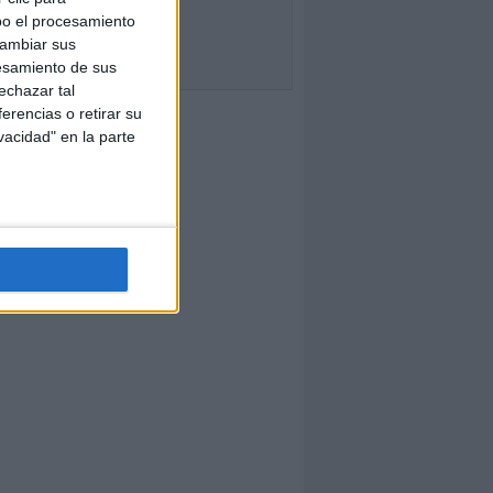
bo el procesamiento
cambiar sus
esamiento de sus
echazar tal
erencias o retirar su
vacidad" en la parte