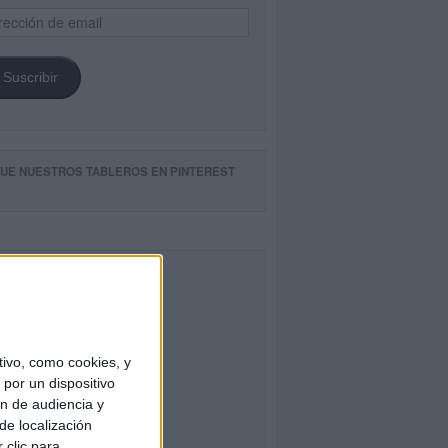
ección
il
Suscribir
GUE NUESTROS TABLEROS EN PINTEREST
CEBOOK
ivo, como cookies, y
por un dispositivo
ón de audiencia y
de localización
 clic para