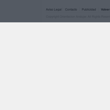
Aviso Legal
Contacto
Publicidad
Volver
Copyright Orientacion Andujar. All Rights Rese