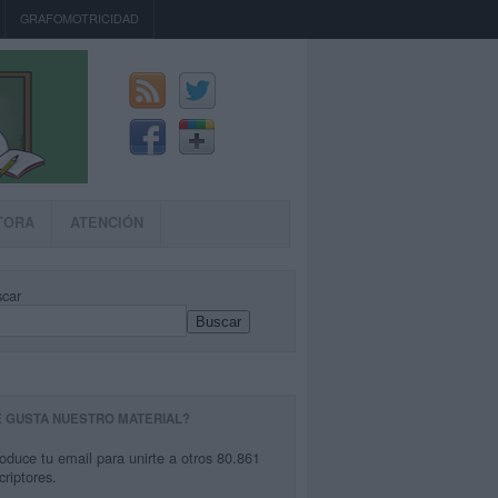
GRAFOMOTRICIDAD
TORA
ATENCIÓN
car
Buscar
E GUSTA NUESTRO MATERIAL?
roduce tu email para unirte a otros 80.861
criptores.