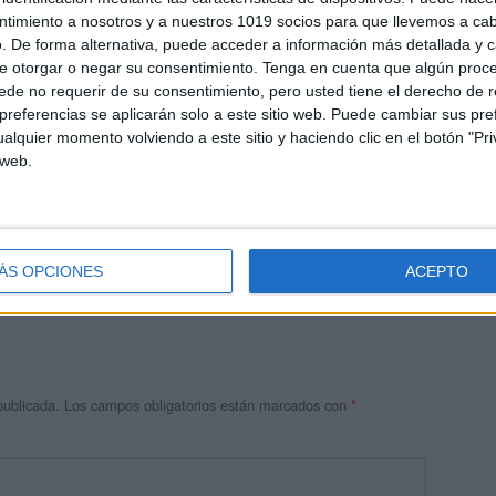
ntimiento a nosotros y a nuestros 1019 socios para que llevemos a ca
. De forma alternativa, puede acceder a información más detallada y 
e otorgar o negar su consentimiento.
Tenga en cuenta que algún proc
de no requerir de su consentimiento, pero usted tiene el derecho de r
referencias se aplicarán solo a este sitio web. Puede cambiar sus pref
alquier momento volviendo a este sitio y haciendo clic en el botón "Pri
 web.
res
 ninguna información.
ÁS OPCIONES
ACEPTO
publicada.
Los campos obligatorios están marcados con
*