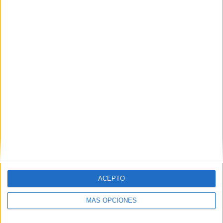
Nombre
*
Correo electrónico
*
Web
ACEPTO
MÁS OPCIONES