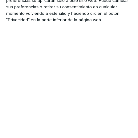
preferencias se aplicarán solo a este sitio web. Puede cambiar
sus preferencias o retirar su consentimiento en cualquier
Acerca de María Olivares
momento volviendo a este sitio y haciendo clic en el botón
"Privacidad" en la parte inferior de la página web.
El autor no ha proporcionado ninguna información.
DEJA UNA RESPUESTA
Tu dirección de correo electrónico no será
publicada.
Los campos obligatorios están marcados
con
*
Comentario
*