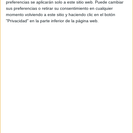
preferencias se aplicarán solo a este sitio web. Puede cambiar
sus preferencias o retirar su consentimiento en cualquier
momento volviendo a este sitio y haciendo clic en el botón
"Privacidad" en la parte inferior de la página web.
Acerca de María Olivares
El autor no ha proporcionado ninguna información.
DEJA UNA RESPUESTA
Tu dirección de correo electrónico no será
publicada.
Los campos obligatorios están marcados
con
*
Comentario
*