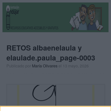
RETOS albaenelaula y
elaulade.paula_page-0003
Publicado por
María Olivares
el 13 mayo, 2026