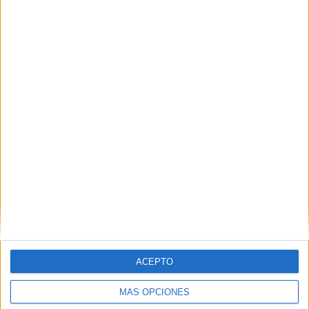
Nombre
*
Correo electrónico
*
Web
ACEPTO
MÁS OPCIONES