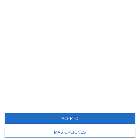
Nombre
*
Correo electrónico
*
Web
ACEPTO
MÁS OPCIONES