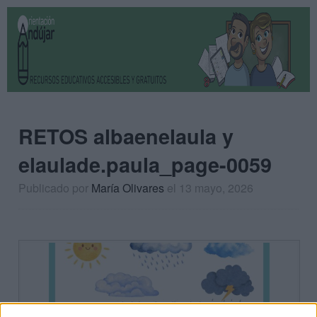
RETOS albaenelaula y
elaulade.paula_page-0059
Publicado por
María Olivares
el 13 mayo, 2026