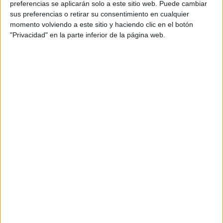
preferencias se aplicarán solo a este sitio web. Puede cambiar
sus preferencias o retirar su consentimiento en cualquier
momento volviendo a este sitio y haciendo clic en el botón
"Privacidad" en la parte inferior de la página web.
Acerca de María Olivares
El autor no ha proporcionado ninguna información.
DEJA UNA RESPUESTA
Tu dirección de correo electrónico no será
publicada.
Los campos obligatorios están marcados
con
*
Comentario
*