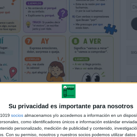
Dir
de
ema
SI
FA
Su privacidad es importante para nosotros
s 1019
socios
almacenamos y/o accedemos a información en un disposit
sonales, como identificadores únicos e información estándar enviada 
ntenido personalizado, medición de publicidad y contenido, investigaci
os.
Con su permiso, nosotros y nuestros socios podemos utilizar datos 