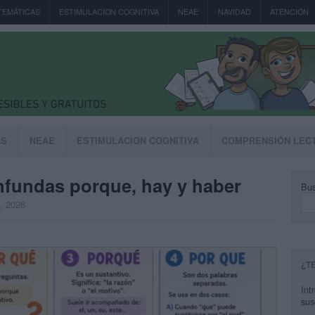
TEMÁTICAS
ESTIMULACION COGNITIVA
NEAE
NAVIDAD
ATENCIÓN
AS
NEAE
ESTIMULACION COGNITIVA
COMPRENSIÓN LEC
onfundas porque, hay y haber
Bus
, 2026
¿T
Int
sus