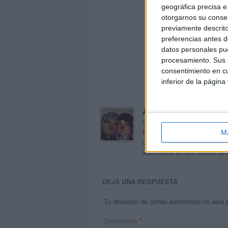
geográfica precisa e 
otorgarnos su conse
previamente descrito
preferencias antes d
datos personales pue
procesamiento. Sus p
consentimiento en cu
inferior de la página
Acerca de orientacion
Orientación Andújar no es sol
Maribel, que además de ser p
M
dentro del blog y en el cual,
voluntarios en sus meses de 
DEJA UNA RESPUESTA
Tu dirección de correo electrónico no será 
Comentario
*