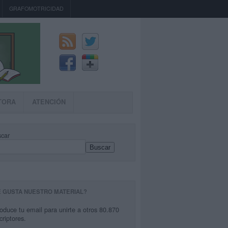
GRAFOMOTRICIDAD
TORA
ATENCIÓN
car
Buscar
E GUSTA NUESTRO MATERIAL?
roduce tu email para unirte a otros 80.870
criptores.