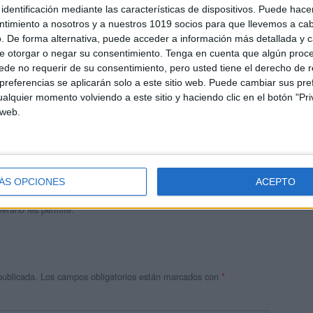
identificación mediante las características de dispositivos. Puede hacer
ntimiento a nosotros y a nuestros 1019 socios para que llevemos a ca
. De forma alternativa, puede acceder a información más detallada y 
e otorgar o negar su consentimiento.
Tenga en cuenta que algún proc
de no requerir de su consentimiento, pero usted tiene el derecho de r
referencias se aplicarán solo a este sitio web. Puede cambiar sus pref
alquier momento volviendo a este sitio y haciendo clic en el botón "Pri
 web.
andujar
o un blog, es la apuesta personal de dos profesores Ginés y
areja, son los encargados de los contenidos que encontramos
ÁS OPCIONES
ACEPTO
 vuelcan la mayor parte del tiempo, que sus tareas como docentes, y
verano les permite.
publicada.
Los campos obligatorios están marcados con
*