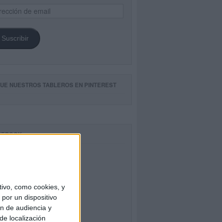
ección
il
Suscribir
GUE NUESTROS TABLEROS EN PINTEREST
CEBOOK
ivo, como cookies, y
por un dispositivo
ón de audiencia y
de localización