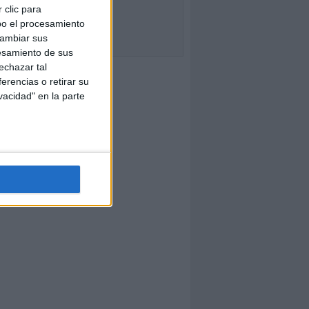
 clic para
bo el procesamiento
cambiar sus
esamiento de sus
echazar tal
erencias o retirar su
vacidad" en la parte