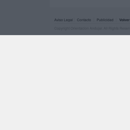
Aviso Legal
Contacto
Publicidad
Volver
Copyright Orientacion Andujar. All Rights Rese