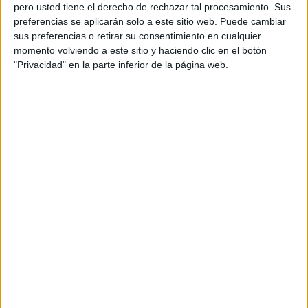
pero usted tiene el derecho de rechazar tal procesamiento. Sus
preferencias se aplicarán solo a este sitio web. Puede cambiar
sus preferencias o retirar su consentimiento en cualquier
momento volviendo a este sitio y haciendo clic en el botón
Acerca de orientacionandujar
"Privacidad" en la parte inferior de la página web.
Orientación Andújar no es solo un blog, es la apuesta
personal de dos profesores Ginés y Maribel, que
además de ser pareja, son los encargados de los
contenidos que encontramos dentro del blog y en el
cual, vuelcan la mayor parte del tiempo, que sus tareas
como docentes, y voluntarios en sus meses de verano
les permite.
DEJA UNA RESPUESTA
Tu dirección de correo electrónico no será
publicada.
Los campos obligatorios están marcados
con
*