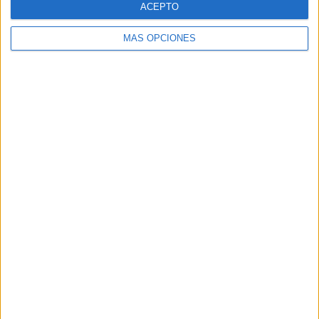
ACEPTO
MÁS OPCIONES
Buscar
Buscar
¿TE GUSTA NUESTRO MATERIAL?
Introduce tu email para unirte a otros
80.852 suscriptores.