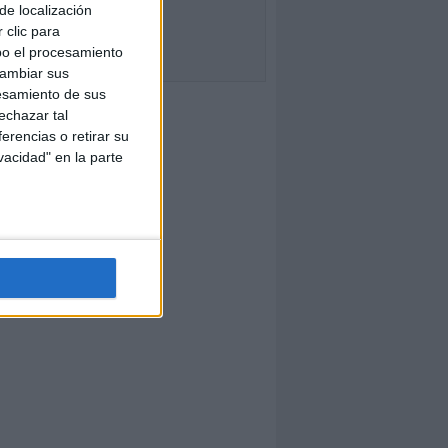
de localización
 clic para
bo el procesamiento
cambiar sus
esamiento de sus
echazar tal
erencias o retirar su
vacidad" en la parte