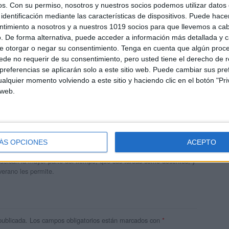
os.
Con su permiso, nosotros y nuestros socios podemos utilizar datos 
identificación mediante las características de dispositivos. Puede hacer
ntimiento a nosotros y a nuestros 1019 socios para que llevemos a ca
. De forma alternativa, puede acceder a información más detallada y 
e otorgar o negar su consentimiento.
Tenga en cuenta que algún proc
de no requerir de su consentimiento, pero usted tiene el derecho de r
referencias se aplicarán solo a este sitio web. Puede cambiar sus pref
alquier momento volviendo a este sitio y haciendo clic en el botón "Pri
 web.
andujar
o un blog, es la apuesta personal de dos profesores Ginés y
ÁS OPCIONES
ACEPTO
areja, son los encargados de los contenidos que encontramos
 vuelcan la mayor parte del tiempo, que sus tareas como docentes, y
verano les permite.
publicada.
Los campos obligatorios están marcados con
*