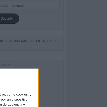
ección
il
Suscribir
GUE NUESTROS TABLEROS EN PINTEREST
CEBOOK
ivo, como cookies, y
por un dispositivo
ón de audiencia y