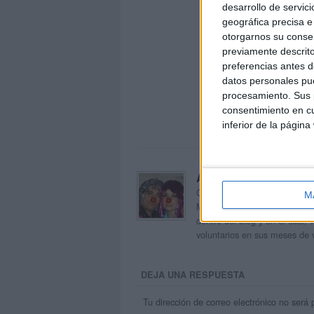
desarrollo de servici
geográfica precisa e 
otorgarnos su conse
previamente descrito
preferencias antes d
datos personales pue
procesamiento. Sus p
consentimiento en cu
inferior de la página
Acerca de orientacion
Orientación Andújar no es sol
M
Maribel, que además de ser p
dentro del blog y en el cual,
voluntarios en sus meses de 
DEJA UNA RESPUESTA
Tu dirección de correo electrónico no será 