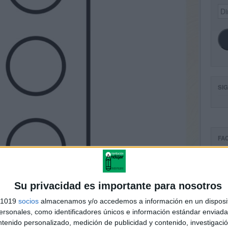
Dir
de
ema
SI
FA
Su privacidad es importante para nosotros
s 1019
socios
almacenamos y/o accedemos a información en un disposit
sonales, como identificadores únicos e información estándar enviada 
ntenido personalizado, medición de publicidad y contenido, investigaci