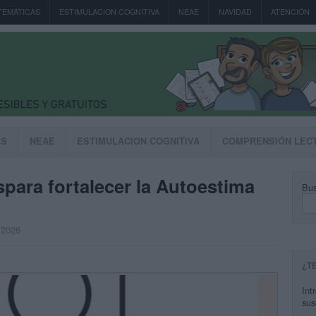
TEMÁTICAS
ESTIMULACION COGNITIVA
NEAE
NAVIDAD
ATENCIÓN
AS
NEAE
ESTIMULACION COGNITIVA
COMPRENSIÓN LEC
spara fortalecer la Autoestima
Bus
 2026
¿T
Int
sus