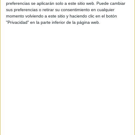
personal de dos profesores Ginés y Maribel, que
preferencias se aplicarán solo a este sitio web. Puede cambiar
además de ser pareja, son los encargados de los
sus preferencias o retirar su consentimiento en cualquier
momento volviendo a este sitio y haciendo clic en el botón
contenidos que encontramos dentro del blog y en el
"Privacidad" en la parte inferior de la página web.
cual, vuelcan la mayor parte del tiempo, que sus tareas
como docentes, y voluntarios en sus meses de verano
les permite.
DEJA UNA RESPUESTA
Tu dirección de correo electrónico no será
publicada.
Los campos obligatorios están marcados
con
*
Comentario
*