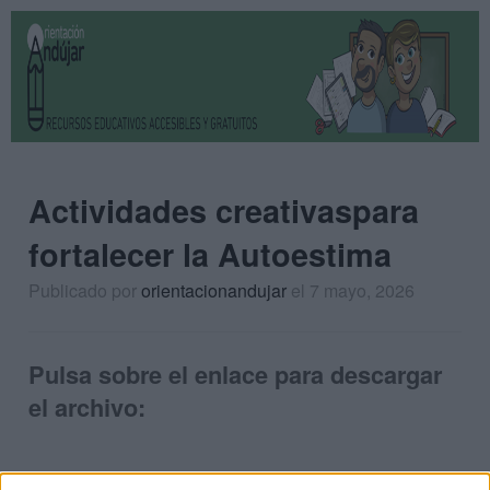
Actividades creativaspara
fortalecer la Autoestima
Publicado por
orientacionandujar
el 7 mayo, 2026
Pulsa sobre el enlace para descargar
el archivo: