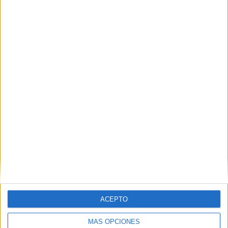
Nombre
*
Correo electrónico
*
Web
ACEPTO
MÁS OPCIONES