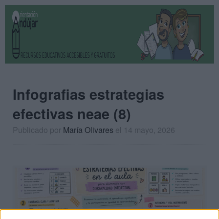
Infografias estrategias
efectivas neae (8)
Publicado por
María Olivares
el 14 mayo, 2026