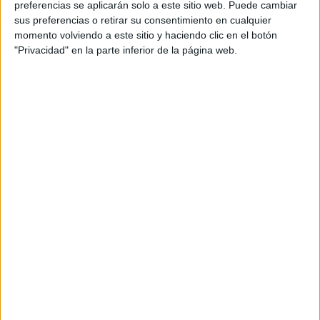
preferencias se aplicarán solo a este sitio web. Puede cambiar
sus preferencias o retirar su consentimiento en cualquier
momento volviendo a este sitio y haciendo clic en el botón
"Privacidad" en la parte inferior de la página web.
Acerca de María Olivares
El autor no ha proporcionado ninguna información.
DEJA UNA RESPUESTA
Tu dirección de correo electrónico no será
publicada.
Los campos obligatorios están marcados
con
*
Comentario
*