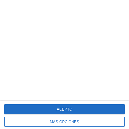
Nombre
*
Correo electrónico
*
Web
ACEPTO
MÁS OPCIONES