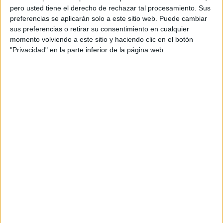
pero usted tiene el derecho de rechazar tal procesamiento. Sus
preferencias se aplicarán solo a este sitio web. Puede cambiar
sus preferencias o retirar su consentimiento en cualquier
momento volviendo a este sitio y haciendo clic en el botón
"Privacidad" en la parte inferior de la página web.
Acerca de orientacionandujar
Orientación Andújar no es solo un blog, es la apuesta
personal de dos profesores Ginés y Maribel, que
además de ser pareja, son los encargados de los
contenidos que encontramos dentro del blog y en el
cual, vuelcan la mayor parte del tiempo, que sus tareas
como docentes, y voluntarios en sus meses de verano
les permite.
DEJA UNA RESPUESTA
Tu dirección de correo electrónico no será