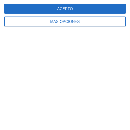
Web
ACEPTO
MÁS OPCIONES
Buscar
Buscar
¿TE GUSTA NUESTRO MATERIAL?