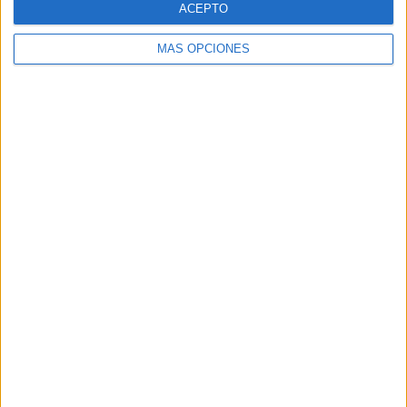
ACEPTO
MÁS OPCIONES
Buscar
Buscar
¿TE GUSTA NUESTRO MATERIAL?
Introduce tu email para unirte a otros
80.867 suscriptores.