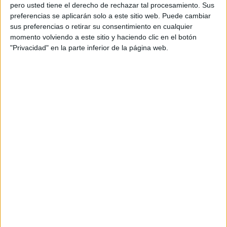
pero usted tiene el derecho de rechazar tal procesamiento. Sus
preferencias se aplicarán solo a este sitio web. Puede cambiar
sus preferencias o retirar su consentimiento en cualquier
momento volviendo a este sitio y haciendo clic en el botón
Acerca de orientacionandujar
"Privacidad" en la parte inferior de la página web.
Orientación Andújar no es solo un blog, es la apuesta
personal de dos profesores Ginés y Maribel, que
además de ser pareja, son los encargados de los
contenidos que encontramos dentro del blog y en el
cual, vuelcan la mayor parte del tiempo, que sus tareas
como docentes, y voluntarios en sus meses de verano
les permite.
DEJA UNA RESPUESTA
Tu dirección de correo electrónico no será
publicada.
Los campos obligatorios están marcados
con
*