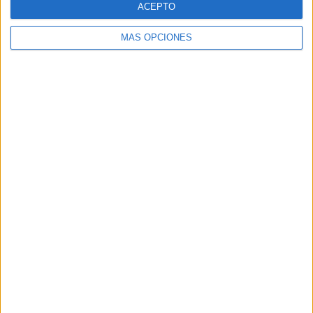
ACEPTO
MÁS OPCIONES
Buscar
Buscar
¿TE GUSTA NUESTRO MATERIAL?
Introduce tu email para unirte a otros
80.864 suscriptores.