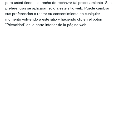
pero usted tiene el derecho de rechazar tal procesamiento. Sus
preferencias se aplicarán solo a este sitio web. Puede cambiar
sus preferencias o retirar su consentimiento en cualquier
momento volviendo a este sitio y haciendo clic en el botón
Acerca de orientacionandujar
"Privacidad" en la parte inferior de la página web.
Orientación Andújar no es solo un blog, es la apuesta
personal de dos profesores Ginés y Maribel, que
además de ser pareja, son los encargados de los
contenidos que encontramos dentro del blog y en el
cual, vuelcan la mayor parte del tiempo, que sus tareas
como docentes, y voluntarios en sus meses de verano
les permite.
DEJA UNA RESPUESTA
Tu dirección de correo electrónico no será
publicada.
Los campos obligatorios están marcados
con
*