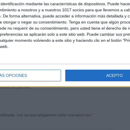
identificación mediante las características de dispositivos. Puede hacer
ntimiento a nosotros y a nuestros 1017 socios para que llevemos a ca
. De forma alternativa, puede acceder a información más detallada y 
e otorgar o negar su consentimiento.
Tenga en cuenta que algún proc
de no requerir de su consentimiento, pero usted tiene el derecho de r
referencias se aplicarán solo a este sitio web. Puede cambiar sus pref
alquier momento volviendo a este sitio y haciendo clic en el botón "Pri
 web.
andujar
o un blog, es la apuesta personal de dos profesores Ginés y
areja, son los encargados de los contenidos que encontramos
ÁS OPCIONES
ACEPTO
 vuelcan la mayor parte del tiempo, que sus tareas como docentes, y
verano les permite.
publicada.
Los campos obligatorios están marcados con
*