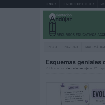
LENGUA
COMPRENSIÓN LECTORA
MA
INICIO
NAVIDAD
MATEMÁTIC
Esquemas geniales d
Publicado por
orientacionandujar
el 17 mayo