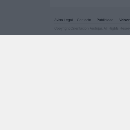
Aviso Legal
Contacto
Publicidad
Volver
Copyright Orientacion Andujar. All Rights Rese