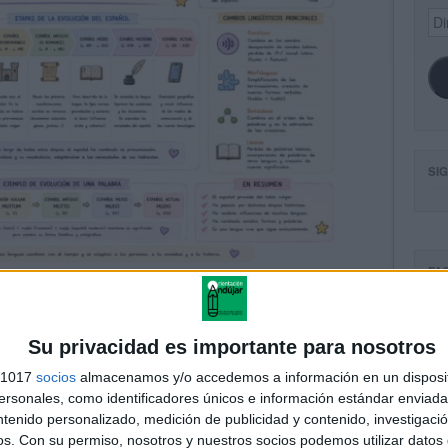
Dir
de
ema
SI
FA
Su privacidad es importante para nosotros
s 1017
socios
almacenamos y/o accedemos a información en un disposit
sonales, como identificadores únicos e información estándar enviada 
ntenido personalizado, medición de publicidad y contenido, investigaci
os.
Con su permiso, nosotros y nuestros socios podemos utilizar datos 