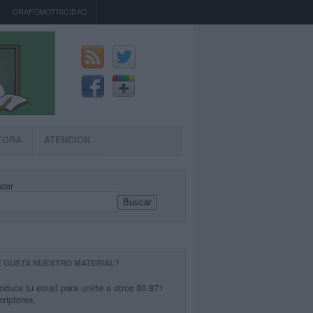
GRAFOMOTRICIDAD
TORA
ATENCIÓN
car
Buscar
E GUSTA NUESTRO MATERIAL?
roduce tu email para unirte a otros 80.871
criptores.