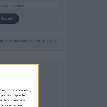
ección
il
Suscribir
GUE NUESTROS TABLEROS EN PINTEREST
CEBOOK
ivo, como cookies, y
por un dispositivo
ón de audiencia y
de localización