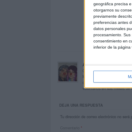
geográfica precisa e 
otorgarnos su conse
previamente descrito
preferencias antes d
datos personales pue
procesamiento. Sus p
consentimiento en cu
inferior de la página
Acerca de orientacion
Orientación Andújar no es sol
Maribel, que además de ser p
M
dentro del blog y en el cual,
voluntarios en sus meses de 
DEJA UNA RESPUESTA
Tu dirección de correo electrónico no será 
Comentario
*