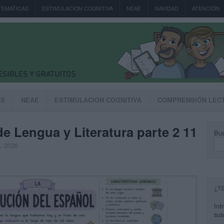
TEMÁTICAS
ESTIMULACION COGNITIVA
NEAE
NAVIDAD
ATENCIÓN
AS
NEAE
ESTIMULACION COGNITIVA
COMPRENSIÓN LEC
e Lengua y Literatura parte 2 11
Bus
, 2026
¿T
Int
sus