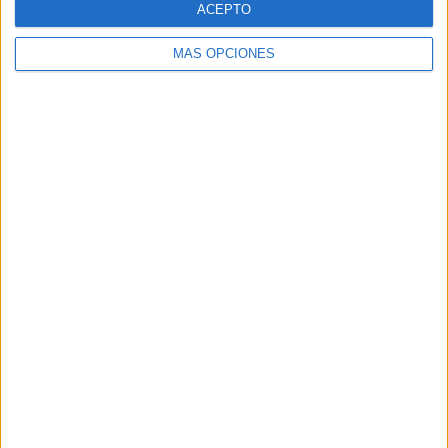
ACEPTO
MÁS OPCIONES
Buscar
Buscar
¿TE GUSTA NUESTRO MATERIAL?
Introduce tu email para unirte a otros
80.859 suscriptores.