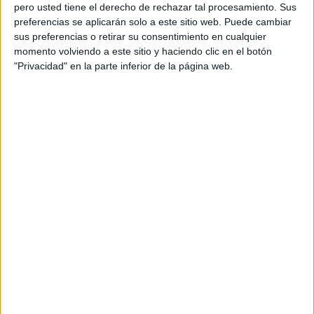
pero usted tiene el derecho de rechazar tal procesamiento. Sus
preferencias se aplicarán solo a este sitio web. Puede cambiar
sus preferencias o retirar su consentimiento en cualquier
momento volviendo a este sitio y haciendo clic en el botón
Acerca de orientacionandujar
"Privacidad" en la parte inferior de la página web.
Orientación Andújar no es solo un blog, es la apuesta
personal de dos profesores Ginés y Maribel, que
además de ser pareja, son los encargados de los
contenidos que encontramos dentro del blog y en el
cual, vuelcan la mayor parte del tiempo, que sus tareas
como docentes, y voluntarios en sus meses de verano
les permite.
DEJA UNA RESPUESTA
Tu dirección de correo electrónico no será
publicada.
Los campos obligatorios están marcados
con
*