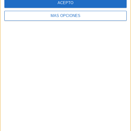
ACEPTO
MÁS OPCIONES
Buscar
Buscar
¿TE GUSTA NUESTRO MATERIAL?
Introduce tu email para unirte a otros
80.860 suscriptores.