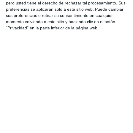
pero usted tiene el derecho de rechazar tal procesamiento. Sus
preferencias se aplicarán solo a este sitio web. Puede cambiar
sus preferencias o retirar su consentimiento en cualquier
momento volviendo a este sitio y haciendo clic en el botón
Acerca de orientacionandujar
"Privacidad" en la parte inferior de la página web.
Orientación Andújar no es solo un blog, es la apuesta
personal de dos profesores Ginés y Maribel, que
además de ser pareja, son los encargados de los
contenidos que encontramos dentro del blog y en el
cual, vuelcan la mayor parte del tiempo, que sus tareas
como docentes, y voluntarios en sus meses de verano
les permite.
DEJA UNA RESPUESTA
Tu dirección de correo electrónico no será
publicada.
Los campos obligatorios están marcados
con
*