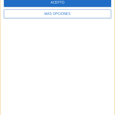
ACEPTO
MÁS OPCIONES
Buscar
Buscar
¿TE GUSTA NUESTRO MATERIAL?
Introduce tu email para unirte a otros
80.870 suscriptores.