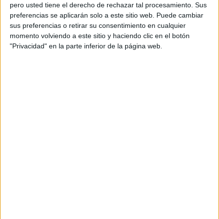
pero usted tiene el derecho de rechazar tal procesamiento. Sus
preferencias se aplicarán solo a este sitio web. Puede cambiar
sus preferencias o retirar su consentimiento en cualquier
momento volviendo a este sitio y haciendo clic en el botón
Acerca de orientacionandujar
"Privacidad" en la parte inferior de la página web.
Orientación Andújar no es solo un blog, es la apuesta
personal de dos profesores Ginés y Maribel, que
además de ser pareja, son los encargados de los
contenidos que encontramos dentro del blog y en el
cual, vuelcan la mayor parte del tiempo, que sus tareas
como docentes, y voluntarios en sus meses de verano
les permite.
DEJA UNA RESPUESTA
Tu dirección de correo electrónico no será
publicada.
Los campos obligatorios están marcados
con
*