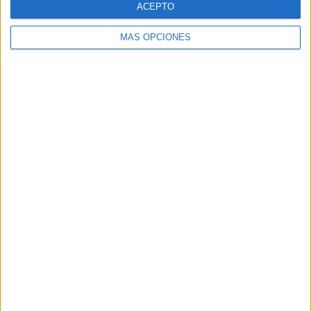
ACEPTO
MÁS OPCIONES
Buscar
Buscar
¿TE GUSTA NUESTRO MATERIAL?
Introduce tu email para unirte a otros
80.867 suscriptores.