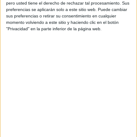
pero usted tiene el derecho de rechazar tal procesamiento. Sus
preferencias se aplicarán solo a este sitio web. Puede cambiar
sus preferencias o retirar su consentimiento en cualquier
momento volviendo a este sitio y haciendo clic en el botón
Acerca de orientacionandujar
"Privacidad" en la parte inferior de la página web.
Orientación Andújar no es solo un blog, es la apuesta
personal de dos profesores Ginés y Maribel, que
además de ser pareja, son los encargados de los
contenidos que encontramos dentro del blog y en el
cual, vuelcan la mayor parte del tiempo, que sus tareas
como docentes, y voluntarios en sus meses de verano
les permite.
DEJA UNA RESPUESTA
Tu dirección de correo electrónico no será
publicada.
Los campos obligatorios están marcados
con
*