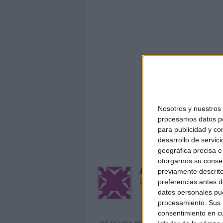
Nosotros y nuestro
procesamos datos per
stop ac
para publicidad y co
desarrollo de servici
geográfica precisa e 
otorgarnos su conse
Acerca de María Oliva
previamente descrito
El autor no ha proporcionado
preferencias antes d
datos personales pue
procesamiento. Sus p
consentimiento en cu