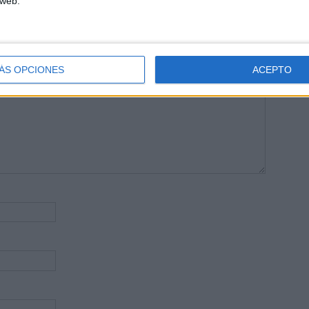
 web.
publicada.
Los campos obligatorios están marcados con
*
ÁS OPCIONES
ACEPTO