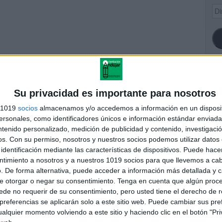
Dir
de
ema
SI
Su privacidad es importante para nosotros
s 1019
socios
almacenamos y/o accedemos a información en un disposit
sonales, como identificadores únicos e información estándar enviada 
entuador
ntenido personalizado, medición de publicidad y contenido, investigaci
FA
os.
Con su permiso, nosotros y nuestros socios podemos utilizar datos 
identificación mediante las características de dispositivos. Puede hacer
ntimiento a nosotros y a nuestros 1019 socios para que llevemos a ca
res
. De forma alternativa, puede acceder a información más detallada y 
 ninguna información.
e otorgar o negar su consentimiento.
Tenga en cuenta que algún proc
de no requerir de su consentimiento, pero usted tiene el derecho de r
referencias se aplicarán solo a este sitio web. Puede cambiar sus pref
alquier momento volviendo a este sitio y haciendo clic en el botón "Pri