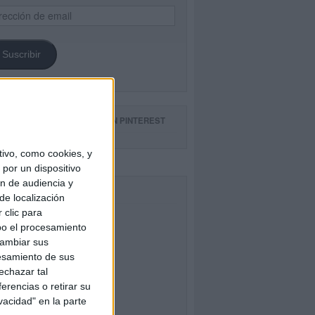
ección
il
Suscribir
GUE NUESTROS TABLEROS EN PINTEREST
ivo, como cookies, y
por un dispositivo
ón de audiencia y
CEBOOK
de localización
 clic para
bo el procesamiento
cambiar sus
esamiento de sus
echazar tal
erencias o retirar su
vacidad" en la parte