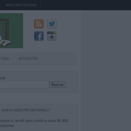
GRAFOMOTRICIDAD
TORA
ATENCIÓN
car
Buscar
E GUSTA NUESTRO MATERIAL?
roduce tu email para unirte a otros 80.852
criptores.