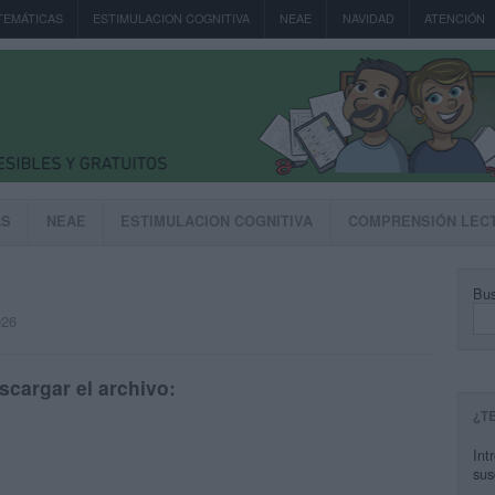
TEMÁTICAS
ESTIMULACION COGNITIVA
NEAE
NAVIDAD
ATENCIÓN
AS
NEAE
ESTIMULACION COGNITIVA
COMPRENSIÓN LEC
Bus
026
scargar el archivo:
¿T
Int
sus