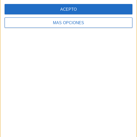
Web
ACEPTO
MÁS OPCIONES
Buscar
Buscar
¿TE GUSTA NUESTRO MATERIAL?