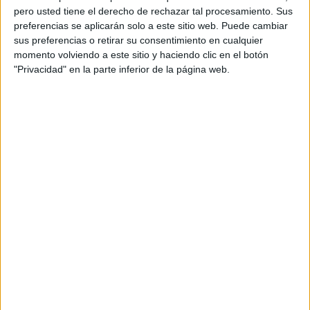
pero usted tiene el derecho de rechazar tal procesamiento. Sus
preferencias se aplicarán solo a este sitio web. Puede cambiar
sus preferencias o retirar su consentimiento en cualquier
momento volviendo a este sitio y haciendo clic en el botón
"Privacidad" en la parte inferior de la página web.
Acerca de orientacionandujar
Orientación Andújar no es solo un blog, es la apuesta
personal de dos profesores Ginés y Maribel, que
además de ser pareja, son los encargados de los
contenidos que encontramos dentro del blog y en el
cual, vuelcan la mayor parte del tiempo, que sus tareas
como docentes, y voluntarios en sus meses de verano
les permite.
DEJA UNA RESPUESTA
Tu dirección de correo electrónico no será