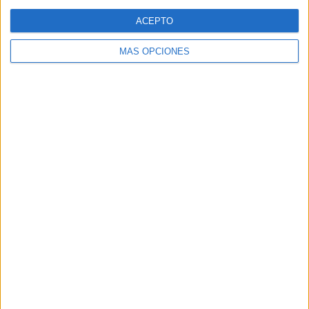
Web
ACEPTO
MÁS OPCIONES
Buscar
Buscar
¿TE GUSTA NUESTRO MATERIAL?