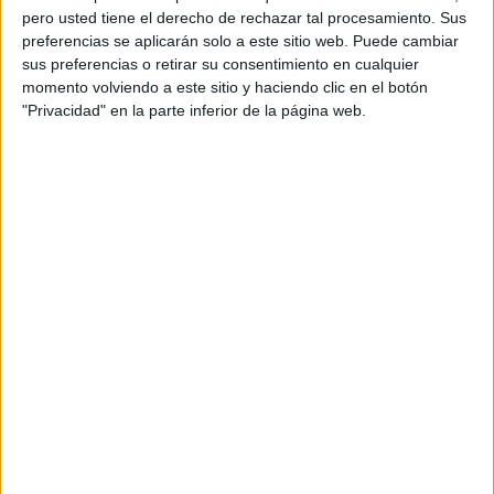
pero usted tiene el derecho de rechazar tal procesamiento. Sus
preferencias se aplicarán solo a este sitio web. Puede cambiar
sus preferencias o retirar su consentimiento en cualquier
momento volviendo a este sitio y haciendo clic en el botón
"Privacidad" en la parte inferior de la página web.
Acerca de orientacionandujar
Orientación Andújar no es solo un blog, es la apuesta
personal de dos profesores Ginés y Maribel, que
además de ser pareja, son los encargados de los
contenidos que encontramos dentro del blog y en el
cual, vuelcan la mayor parte del tiempo, que sus tareas
como docentes, y voluntarios en sus meses de verano
les permite.
DEJA UNA RESPUESTA
Tu dirección de correo electrónico no será