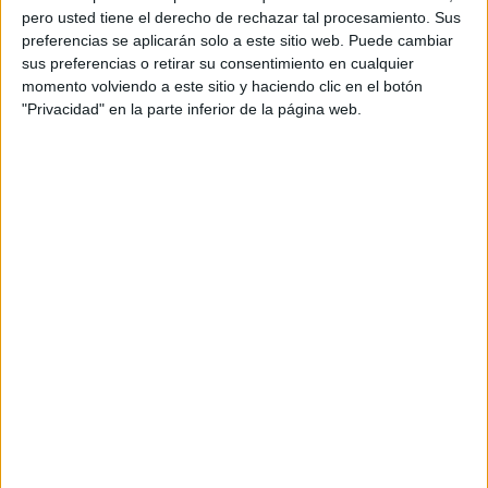
pero usted tiene el derecho de rechazar tal procesamiento. Sus
preferencias se aplicarán solo a este sitio web. Puede cambiar
sus preferencias o retirar su consentimiento en cualquier
momento volviendo a este sitio y haciendo clic en el botón
"Privacidad" en la parte inferior de la página web.
Acerca de orientacionandujar
Orientación Andújar no es solo un blog, es la apuesta
personal de dos profesores Ginés y Maribel, que
además de ser pareja, son los encargados de los
contenidos que encontramos dentro del blog y en el
cual, vuelcan la mayor parte del tiempo, que sus tareas
como docentes, y voluntarios en sus meses de verano
les permite.
DEJA UNA RESPUESTA
Tu dirección de correo electrónico no será