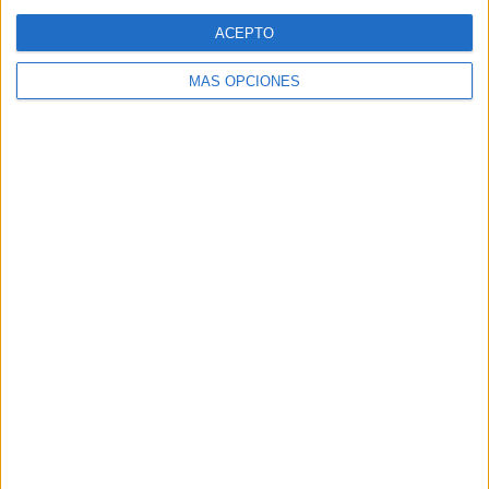
Web
ACEPTO
MÁS OPCIONES
Buscar
Buscar
¿TE GUSTA NUESTRO MATERIAL?