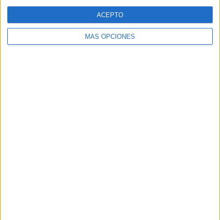
Web
ACEPTO
MÁS OPCIONES
Buscar
Buscar
¿TE GUSTA NUESTRO MATERIAL?