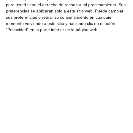
pero usted tiene el derecho de rechazar tal procesamiento. Sus
preferencias se aplicarán solo a este sitio web. Puede cambiar
sus preferencias o retirar su consentimiento en cualquier
momento volviendo a este sitio y haciendo clic en el botón
"Privacidad" en la parte inferior de la página web.
Acerca de orientacionandujar
Orientación Andújar no es solo un blog, es la apuesta
personal de dos profesores Ginés y Maribel, que
además de ser pareja, son los encargados de los
contenidos que encontramos dentro del blog y en el
cual, vuelcan la mayor parte del tiempo, que sus tareas
como docentes, y voluntarios en sus meses de verano
les permite.
DEJA UNA RESPUESTA
Tu dirección de correo electrónico no será