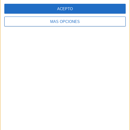
Web
ACEPTO
MÁS OPCIONES
Buscar
Buscar
¿TE GUSTA NUESTRO MATERIAL?