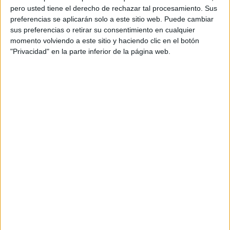
pero usted tiene el derecho de rechazar tal procesamiento. Sus
preferencias se aplicarán solo a este sitio web. Puede cambiar
sus preferencias o retirar su consentimiento en cualquier
momento volviendo a este sitio y haciendo clic en el botón
"Privacidad" en la parte inferior de la página web.
Acerca de orientacionandujar
Orientación Andújar no es solo un blog, es la apuesta
personal de dos profesores Ginés y Maribel, que
además de ser pareja, son los encargados de los
contenidos que encontramos dentro del blog y en el
cual, vuelcan la mayor parte del tiempo, que sus tareas
como docentes, y voluntarios en sus meses de verano
les permite.
DEJA UNA RESPUESTA
Tu dirección de correo electrónico no será