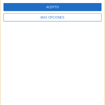
Web
ACEPTO
MÁS OPCIONES
Buscar
Buscar
¿TE GUSTA NUESTRO MATERIAL?