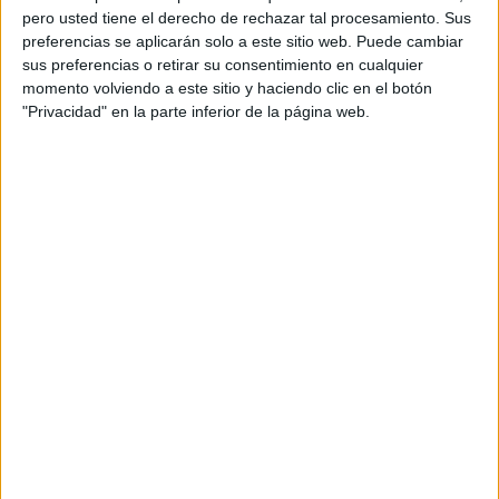
pero usted tiene el derecho de rechazar tal procesamiento. Sus
preferencias se aplicarán solo a este sitio web. Puede cambiar
sus preferencias o retirar su consentimiento en cualquier
momento volviendo a este sitio y haciendo clic en el botón
"Privacidad" en la parte inferior de la página web.
Acerca de orientacionandujar
Orientación Andújar no es solo un blog, es la apuesta
personal de dos profesores Ginés y Maribel, que
además de ser pareja, son los encargados de los
contenidos que encontramos dentro del blog y en el
cual, vuelcan la mayor parte del tiempo, que sus tareas
como docentes, y voluntarios en sus meses de verano
les permite.
DEJA UNA RESPUESTA
Tu dirección de correo electrónico no será