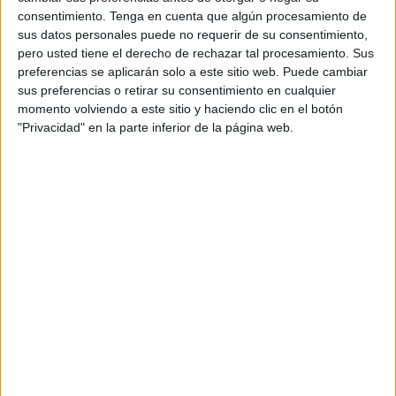
consentimiento.
Tenga en cuenta que algún procesamiento de
sus datos personales puede no requerir de su consentimiento,
pero usted tiene el derecho de rechazar tal procesamiento. Sus
preferencias se aplicarán solo a este sitio web. Puede cambiar
sus preferencias o retirar su consentimiento en cualquier
Acerca de orientacionandujar
momento volviendo a este sitio y haciendo clic en el botón
"Privacidad" en la parte inferior de la página web.
Orientación Andújar no es solo un blog, es la apuesta
personal de dos profesores Ginés y Maribel, que
además de ser pareja, son los encargados de los
contenidos que encontramos dentro del blog y en el
cual, vuelcan la mayor parte del tiempo, que sus tareas
como docentes, y voluntarios en sus meses de verano
les permite.
1 COMENTARIO
Yelitza Emilia Peraza Silva