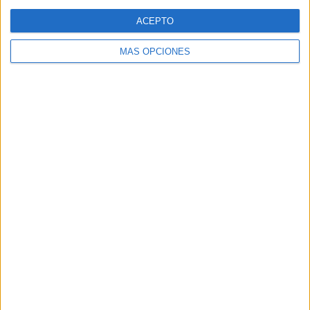
Web
ACEPTO
MÁS OPCIONES
Buscar
Buscar
¿TE GUSTA NUESTRO MATERIAL?