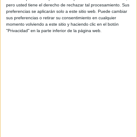
pero usted tiene el derecho de rechazar tal procesamiento. Sus
preferencias se aplicarán solo a este sitio web. Puede cambiar
sus preferencias o retirar su consentimiento en cualquier
momento volviendo a este sitio y haciendo clic en el botón
"Privacidad" en la parte inferior de la página web.
Acerca de orientacionandujar
Orientación Andújar no es solo un blog, es la apuesta
personal de dos profesores Ginés y Maribel, que
además de ser pareja, son los encargados de los
contenidos que encontramos dentro del blog y en el
cual, vuelcan la mayor parte del tiempo, que sus tareas
como docentes, y voluntarios en sus meses de verano
les permite.
DEJA UNA RESPUESTA
Tu dirección de correo electrónico no será