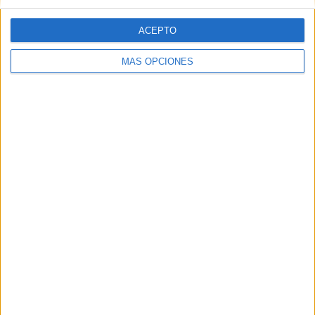
Web
ACEPTO
MÁS OPCIONES
Buscar
Buscar
¿TE GUSTA NUESTRO MATERIAL?