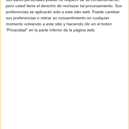
pero usted tiene el derecho de rechazar tal procesamiento. Sus
preferencias se aplicarán solo a este sitio web. Puede cambiar
sus preferencias o retirar su consentimiento en cualquier
momento volviendo a este sitio y haciendo clic en el botón
"Privacidad" en la parte inferior de la página web.
Acerca de orientacionandujar
Orientación Andújar no es solo un blog, es la apuesta
personal de dos profesores Ginés y Maribel, que
además de ser pareja, son los encargados de los
contenidos que encontramos dentro del blog y en el
cual, vuelcan la mayor parte del tiempo, que sus tareas
como docentes, y voluntarios en sus meses de verano
les permite.
DEJA UNA RESPUESTA
Tu dirección de correo electrónico no será