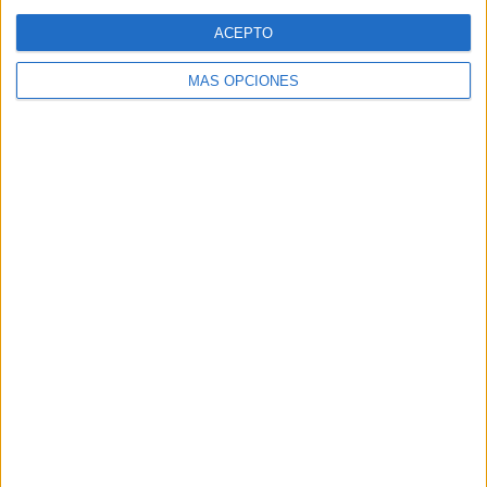
Web
ACEPTO
MÁS OPCIONES
Buscar
Buscar
¿TE GUSTA NUESTRO MATERIAL?