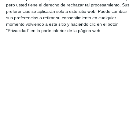
pero usted tiene el derecho de rechazar tal procesamiento. Sus
preferencias se aplicarán solo a este sitio web. Puede cambiar
sus preferencias o retirar su consentimiento en cualquier
momento volviendo a este sitio y haciendo clic en el botón
"Privacidad" en la parte inferior de la página web.
Acerca de orientacionandujar
Orientación Andújar no es solo un blog, es la apuesta
personal de dos profesores Ginés y Maribel, que
además de ser pareja, son los encargados de los
contenidos que encontramos dentro del blog y en el
cual, vuelcan la mayor parte del tiempo, que sus tareas
como docentes, y voluntarios en sus meses de verano
les permite.
DEJA UNA RESPUESTA
Tu dirección de correo electrónico no será