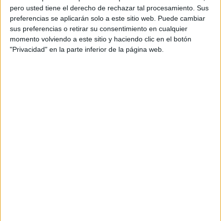
pero usted tiene el derecho de rechazar tal procesamiento. Sus
preferencias se aplicarán solo a este sitio web. Puede cambiar
sus preferencias o retirar su consentimiento en cualquier
momento volviendo a este sitio y haciendo clic en el botón
"Privacidad" en la parte inferior de la página web.
Acerca de orientacionandujar
Orientación Andújar no es solo un blog, es la apuesta
personal de dos profesores Ginés y Maribel, que
además de ser pareja, son los encargados de los
contenidos que encontramos dentro del blog y en el
cual, vuelcan la mayor parte del tiempo, que sus tareas
como docentes, y voluntarios en sus meses de verano
les permite.
DEJA UNA RESPUESTA
Tu dirección de correo electrónico no será