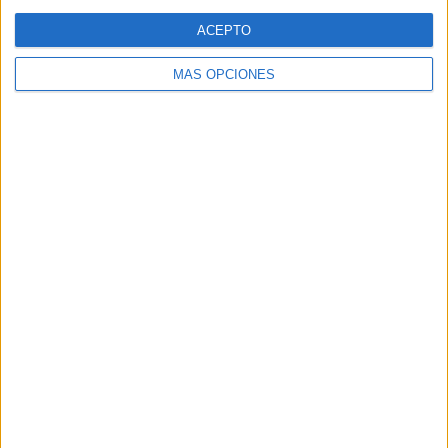
Web
ACEPTO
MÁS OPCIONES
Buscar
Buscar
¿TE GUSTA NUESTRO MATERIAL?