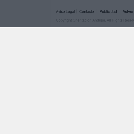
Aviso Legal
Contacto
Publicidad
Volver
Copyright Orientacion Andujar. All Rights Rese