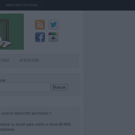
GRAFOMOTRICIDAD
TORA
ATENCIÓN
car
Buscar
E GUSTA NUESTRO MATERIAL?
roduce tu email para unirte a otros 80.859
criptores.