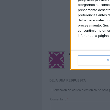
otorgarnos su conse
previamente descrito
preferencias antes d
datos personales pue
procesamiento. Sus p
consentimiento en cu
inferior de la página
Acerca de María Oliva
El autor no ha proporcionado
M
DEJA UNA RESPUESTA
Tu dirección de correo electrónico no será 
Comentario
*