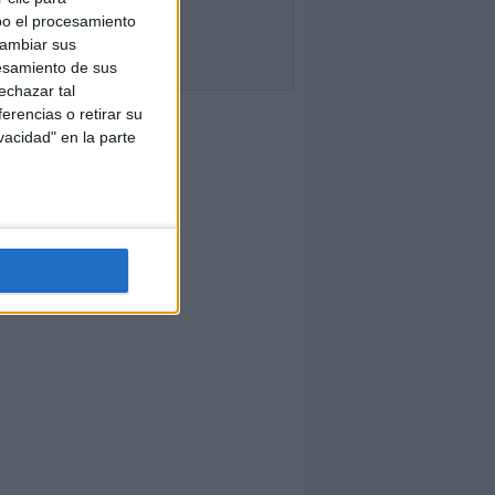
bo el procesamiento
cambiar sus
esamiento de sus
echazar tal
erencias o retirar su
vacidad" en la parte