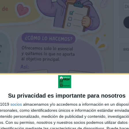
Dir
de
ema
SI
FA
Su privacidad es importante para nosotros
s 1019
socios
almacenamos y/o accedemos a información en un disposit
sonales, como identificadores únicos e información estándar enviada 
ntenido personalizado, medición de publicidad y contenido, investigaci
os.
Con su permiso, nosotros y nuestros socios podemos utilizar datos 
identificación mediante las características de dispositivos. Puede hacer