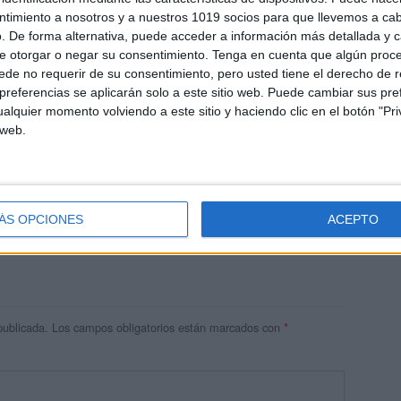
ntimiento a nosotros y a nuestros 1019 socios para que llevemos a ca
. De forma alternativa, puede acceder a información más detallada y 
e otorgar o negar su consentimiento.
Tenga en cuenta que algún proc
de no requerir de su consentimiento, pero usted tiene el derecho de r
referencias se aplicarán solo a este sitio web. Puede cambiar sus pref
alquier momento volviendo a este sitio y haciendo clic en el botón "Pri
 web.
res
 ninguna información.
ÁS OPCIONES
ACEPTO
publicada.
Los campos obligatorios están marcados con
*