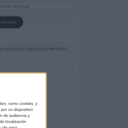
ección
il
Suscribir
GUE NUESTROS TABLEROS EN PINTEREST
CEBOOK
ivo, como cookies, y
por un dispositivo
ón de audiencia y
de localización
 clic para