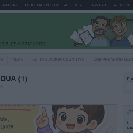
TEMÁTICAS
ESTIMULACION COGNITIVA
NEAE
NAVIDAD
ATENCIÓN
AS
NEAE
ESTIMULACION COGNITIVA
COMPRENSIÓN LEC
 DUA (1)
Bus
026
¿T
Int
sus