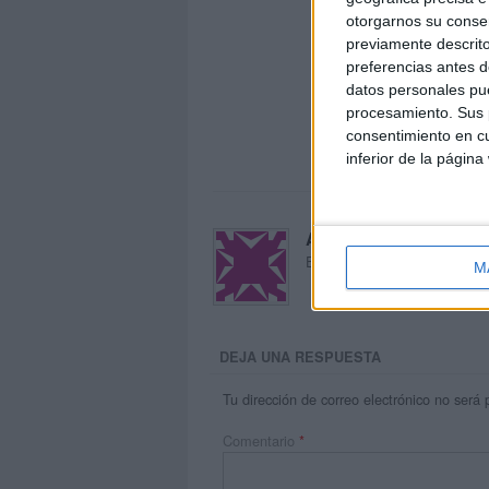
otorgarnos su conse
previamente descrito
preferencias antes d
datos personales pue
procesamiento. Sus p
consentimiento en cu
inferior de la página
Acerca de María Oliva
El autor no ha proporcionado
M
DEJA UNA RESPUESTA
Tu dirección de correo electrónico no será 
Comentario
*