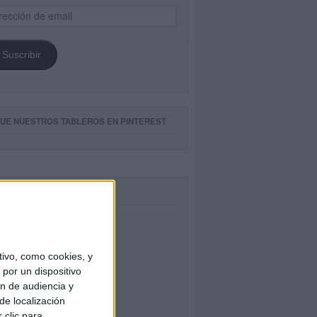
ección
il
Suscribir
GUE NUESTROS TABLEROS EN PINTEREST
CEBOOK
ivo, como cookies, y
por un dispositivo
ón de audiencia y
de localización
 clic para