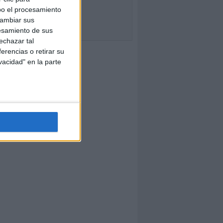
bo el procesamiento
cambiar sus
esamiento de sus
echazar tal
erencias o retirar su
vacidad" en la parte