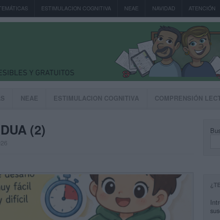
TEMÁTICAS
ESTIMULACION COGNITIVA
NEAE
NAVIDAD
ATENCIÓN
AS
NEAE
ESTIMULACION COGNITIVA
COMPRENSIÓN LEC
 DUA (2)
Bus
026
¿T
Int
sus