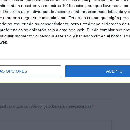
ntimiento a nosotros y a nuestros 1019 socios para que llevemos a ca
. De forma alternativa, puede acceder a información más detallada y 
e otorgar o negar su consentimiento.
Tenga en cuenta que algún proc
de no requerir de su consentimiento, pero usted tiene el derecho de r
referencias se aplicarán solo a este sitio web. Puede cambiar sus pref
alquier momento volviendo a este sitio y haciendo clic en el botón "Pri
 web.
res
 ninguna información.
ÁS OPCIONES
ACEPTO
publicada.
Los campos obligatorios están marcados con
*