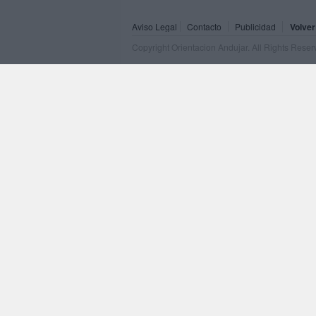
Aviso Legal
Contacto
Publicidad
Volver
Copyright Orientacion Andujar. All Rights Rese