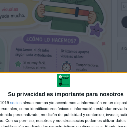
Dir
de
ema
SI
FA
Su privacidad es importante para nosotros
s 1019
socios
almacenamos y/o accedemos a información en un disposit
sonales, como identificadores únicos e información estándar enviada 
ntenido personalizado, medición de publicidad y contenido, investigaci
os.
Con su permiso, nosotros y nuestros socios podemos utilizar datos 
identificación mediante las características de dispositivos. Puede hacer