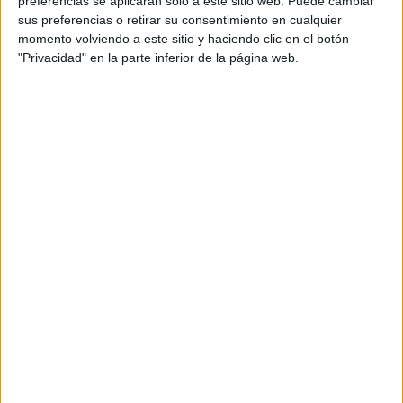
preferencias se aplicarán solo a este sitio web. Puede cambiar
sus preferencias o retirar su consentimiento en cualquier
Acerca de María Olivares
momento volviendo a este sitio y haciendo clic en el botón
"Privacidad" en la parte inferior de la página web.
El autor no ha proporcionado ninguna información.
DEJA UNA RESPUESTA
Tu dirección de correo electrónico no será
publicada.
Los campos obligatorios están marcados
con
*
Comentario
*