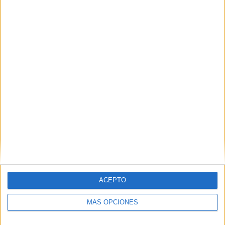
Nombre
*
Correo electrónico
*
Web
ACEPTO
MÁS OPCIONES