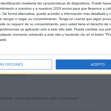
identificación mediante las características de dispositivos. Puede hacer
ntimiento a nosotros y a nuestros 1019 socios para que llevemos a ca
. De forma alternativa, puede acceder a información más detallada y 
e otorgar o negar su consentimiento.
Tenga en cuenta que algún proc
de no requerir de su consentimiento, pero usted tiene el derecho de r
referencias se aplicarán solo a este sitio web. Puede cambiar sus pref
alquier momento volviendo a este sitio y haciendo clic en el botón "Pri
 web.
andujar
o un blog, es la apuesta personal de dos profesores Ginés y
areja, son los encargados de los contenidos que encontramos
ÁS OPCIONES
ACEPTO
 vuelcan la mayor parte del tiempo, que sus tareas como docentes, y
verano les permite.
publicada.
Los campos obligatorios están marcados con
*