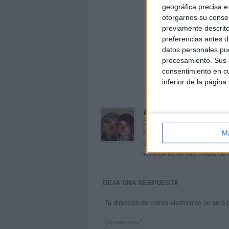
geográfica precisa e 
otorgarnos su conse
previamente descrito
preferencias antes d
datos personales pue
procesamiento. Sus p
consentimiento en cu
inferior de la página
Acerca de orientacion
Orientación Andújar no es sol
Maribel, que además de ser p
M
dentro del blog y en el cual,
voluntarios en sus meses de 
DEJA UNA RESPUESTA
Tu dirección de correo electrónico no será 
Comentario
*