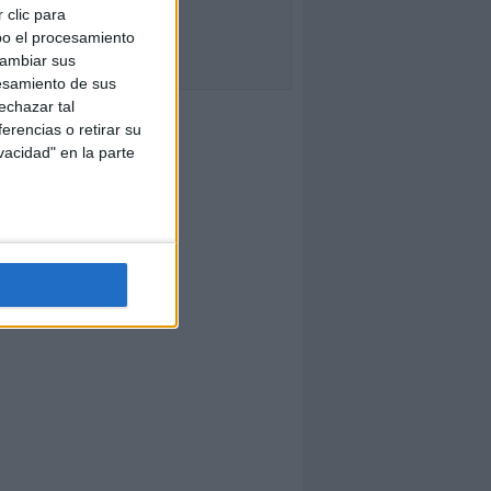
 clic para
bo el procesamiento
cambiar sus
esamiento de sus
echazar tal
erencias o retirar su
vacidad" en la parte