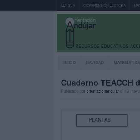
LENGUA
COMPRENSIÓN LECTORA
MA
INICIO
NAVIDAD
MATEMÁTIC
Cuaderno TEACCH d
Publicado por
orientacionandujar
el 19 mayo