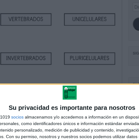
Dir
de
ema
SI
FA
Su privacidad es importante para nosotros
s 1019
socios
almacenamos y/o accedemos a información en un disposit
sonales, como identificadores únicos e información estándar enviada 
ntenido personalizado, medición de publicidad y contenido, investigaci
os.
Con su permiso, nosotros y nuestros socios podemos utilizar datos 