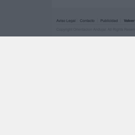
Aviso Legal
Contacto
Publicidad
Volver
Copyright Orientacion Andujar. All Rights Rese