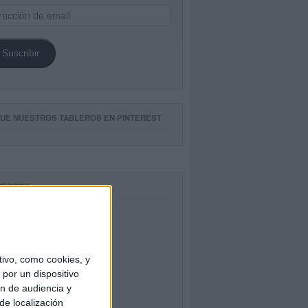
ección
il
Suscribir
GUE NUESTROS TABLEROS EN PINTEREST
CEBOOK
ivo, como cookies, y
por un dispositivo
ón de audiencia y
de localización