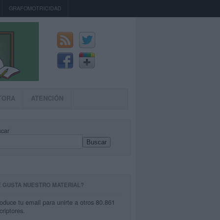
GRAFOMOTRICIDAD
TORA
ATENCIÓN
car
Buscar
E GUSTA NUESTRO MATERIAL?
roduce tu email para unirte a otros 80.861
criptores.