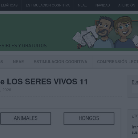
TEMÁTICAS
ESTIMULACION COGNITIVA
NEAE
NAVIDAD
ATENCIÓN
AS
NEAE
ESTIMULACION COGNITIVA
COMPRENSIÓN LEC
e LOS SERES VIVOS 11
Bus
, 2026
¿T
Int
sus