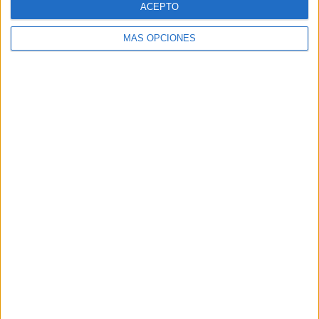
ACEPTO
MÁS OPCIONES
Buscar
Buscar
¿TE GUSTA NUESTRO MATERIAL?
Introduce tu email para unirte a otros
80.859 suscriptores.