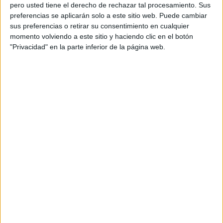
pero usted tiene el derecho de rechazar tal procesamiento. Sus
preferencias se aplicarán solo a este sitio web. Puede cambiar
sus preferencias o retirar su consentimiento en cualquier
momento volviendo a este sitio y haciendo clic en el botón
Acerca de orientacionandujar
"Privacidad" en la parte inferior de la página web.
Orientación Andújar no es solo un blog, es la apuesta
personal de dos profesores Ginés y Maribel, que
además de ser pareja, son los encargados de los
contenidos que encontramos dentro del blog y en el
cual, vuelcan la mayor parte del tiempo, que sus tareas
como docentes, y voluntarios en sus meses de verano
les permite.
DEJA UNA RESPUESTA
Tu dirección de correo electrónico no será
publicada.
Los campos obligatorios están marcados
con
*