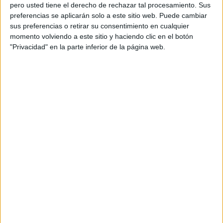
pero usted tiene el derecho de rechazar tal procesamiento. Sus
preferencias se aplicarán solo a este sitio web. Puede cambiar
sus preferencias o retirar su consentimiento en cualquier
momento volviendo a este sitio y haciendo clic en el botón
Acerca de orientacionandujar
"Privacidad" en la parte inferior de la página web.
Orientación Andújar no es solo un blog, es la apuesta
personal de dos profesores Ginés y Maribel, que
además de ser pareja, son los encargados de los
contenidos que encontramos dentro del blog y en el
cual, vuelcan la mayor parte del tiempo, que sus tareas
como docentes, y voluntarios en sus meses de verano
les permite.
DEJA UNA RESPUESTA
Tu dirección de correo electrónico no será
publicada.
Los campos obligatorios están marcados
con
*