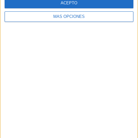
ACEPTO
MÁS OPCIONES
Buscar
Buscar
¿TE GUSTA NUESTRO MATERIAL?
Introduce tu email para unirte a otros
80.866 suscriptores.