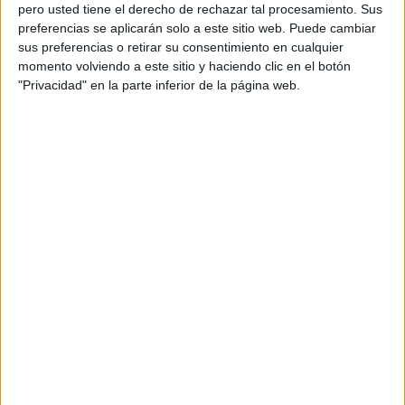
pero usted tiene el derecho de rechazar tal procesamiento. Sus
preferencias se aplicarán solo a este sitio web. Puede cambiar
sus preferencias o retirar su consentimiento en cualquier
momento volviendo a este sitio y haciendo clic en el botón
Acerca de orientacionandujar
"Privacidad" en la parte inferior de la página web.
Orientación Andújar no es solo un blog, es la apuesta
personal de dos profesores Ginés y Maribel, que
además de ser pareja, son los encargados de los
contenidos que encontramos dentro del blog y en el
cual, vuelcan la mayor parte del tiempo, que sus tareas
como docentes, y voluntarios en sus meses de verano
les permite.
DEJA UNA RESPUESTA
Tu dirección de correo electrónico no será
publicada.
Los campos obligatorios están marcados
con
*