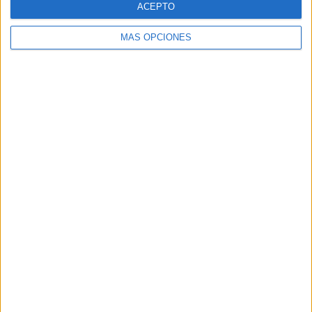
ACEPTO
MÁS OPCIONES
Buscar
Buscar
¿TE GUSTA NUESTRO MATERIAL?
Introduce tu email para unirte a otros
80.867 suscriptores.