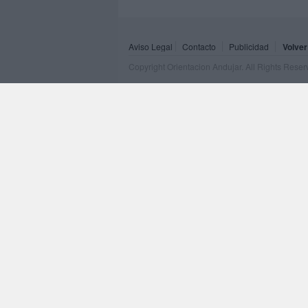
Aviso Legal
Contacto
Publicidad
Volver
Copyright Orientacion Andujar. All Rights Rese