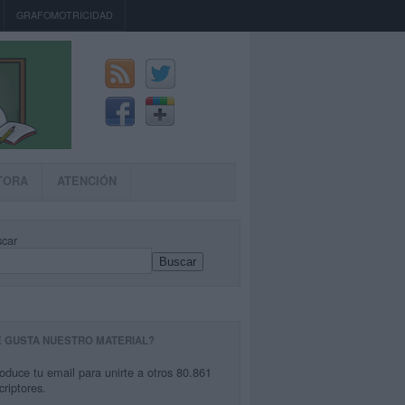
GRAFOMOTRICIDAD
TORA
ATENCIÓN
car
Buscar
E GUSTA NUESTRO MATERIAL?
roduce tu email para unirte a otros 80.861
criptores.