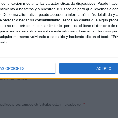
identificación mediante las características de dispositivos. Puede hacer
ntimiento a nosotros y a nuestros 1019 socios para que llevemos a ca
. De forma alternativa, puede acceder a información más detallada y 
e otorgar o negar su consentimiento.
Tenga en cuenta que algún proc
de no requerir de su consentimiento, pero usted tiene el derecho de r
referencias se aplicarán solo a este sitio web. Puede cambiar sus pref
alquier momento volviendo a este sitio y haciendo clic en el botón "Pri
 web.
andujar
o un blog, es la apuesta personal de dos profesores Ginés y
areja, son los encargados de los contenidos que encontramos
ÁS OPCIONES
ACEPTO
 vuelcan la mayor parte del tiempo, que sus tareas como docentes, y
verano les permite.
publicada.
Los campos obligatorios están marcados con
*