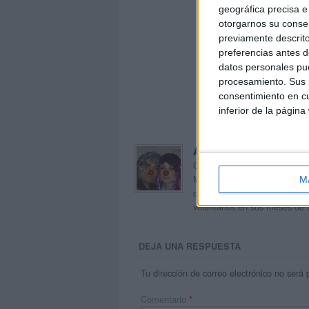
geográfica precisa e 
otorgarnos su conse
previamente descrito
preferencias antes d
datos personales pue
procesamiento. Sus p
consentimiento en cu
inferior de la página
Acerca de orientacion
Orientación Andújar no es sol
Maribel, que además de ser p
M
dentro del blog y en el cual,
voluntarios en sus meses de 
DEJA UNA RESPUESTA
Tu dirección de correo electrónico no será 
Comentario
*