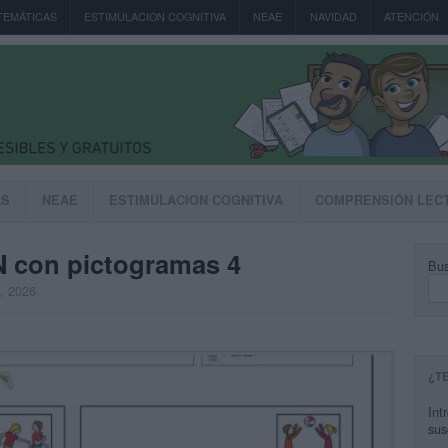
TEMÁTICAS
ESTIMULACION COGNITIVA
NEAE
NAVIDAD
ATENCIÓN
AS
NEAE
ESTIMULACION COGNITIVA
COMPRENSIÓN LEC
 con pictogramas 4
Bus
, 2026
¿T
Int
sus