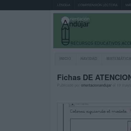
LENGUA
COMPRENSIÓN LECTORA
MA
INICIO
NAVIDAD
MATEMÁTIC
Fichas DE ATENCION
Publicado por
orientacionandujar
el 19 mayo