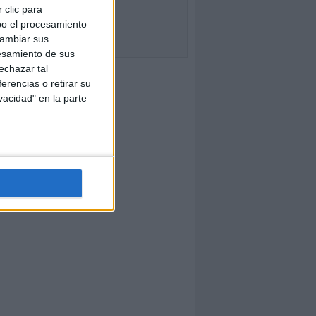
 clic para
bo el procesamiento
cambiar sus
esamiento de sus
echazar tal
erencias o retirar su
vacidad" en la parte