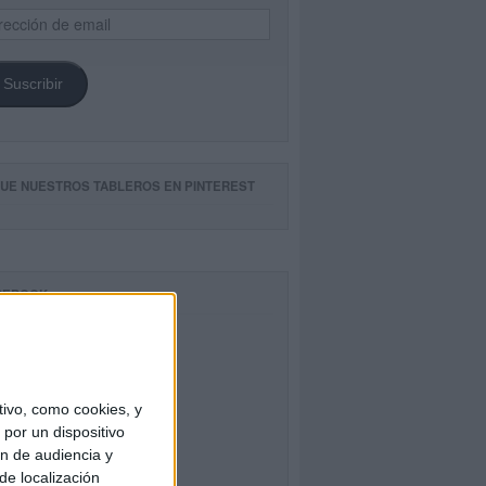
ección
il
Suscribir
GUE NUESTROS TABLEROS EN PINTEREST
CEBOOK
ivo, como cookies, y
por un dispositivo
ón de audiencia y
de localización