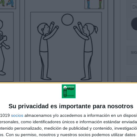
Dir
de
ema
SI
FA
Su privacidad es importante para nosotros
s 1019
socios
almacenamos y/o accedemos a información en un disposit
sonales, como identificadores únicos e información estándar enviada 
ntenido personalizado, medición de publicidad y contenido, investigaci
os.
Con su permiso, nosotros y nuestros socios podemos utilizar datos 