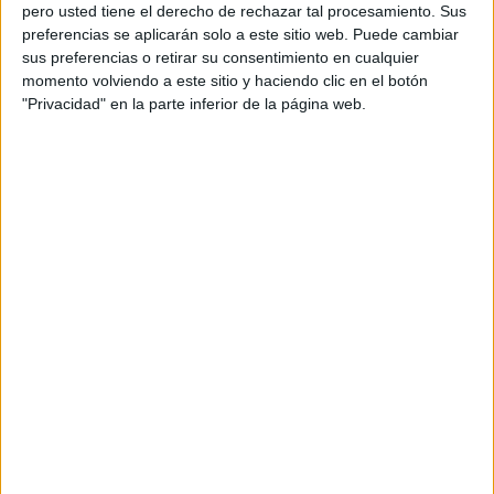
pero usted tiene el derecho de rechazar tal procesamiento. Sus
preferencias se aplicarán solo a este sitio web. Puede cambiar
sus preferencias o retirar su consentimiento en cualquier
momento volviendo a este sitio y haciendo clic en el botón
Acerca de orientacionandujar
"Privacidad" en la parte inferior de la página web.
Orientación Andújar no es solo un blog, es la apuesta
personal de dos profesores Ginés y Maribel, que
además de ser pareja, son los encargados de los
contenidos que encontramos dentro del blog y en el
cual, vuelcan la mayor parte del tiempo, que sus tareas
como docentes, y voluntarios en sus meses de verano
les permite.
DEJA UNA RESPUESTA
Tu dirección de correo electrónico no será
publicada.
Los campos obligatorios están marcados
con
*