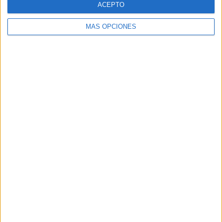
ACEPTO
MÁS OPCIONES
Buscar
Buscar
¿TE GUSTA NUESTRO MATERIAL?
Introduce tu email para unirte a otros
80.852 suscriptores.