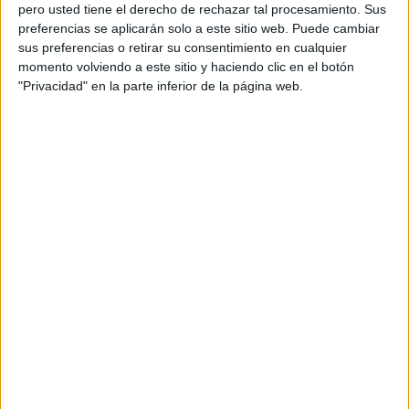
pero usted tiene el derecho de rechazar tal procesamiento. Sus
preferencias se aplicarán solo a este sitio web. Puede cambiar
sus preferencias o retirar su consentimiento en cualquier
momento volviendo a este sitio y haciendo clic en el botón
Acerca de orientacionandujar
"Privacidad" en la parte inferior de la página web.
Orientación Andújar no es solo un blog, es la apuesta
personal de dos profesores Ginés y Maribel, que
además de ser pareja, son los encargados de los
contenidos que encontramos dentro del blog y en el
cual, vuelcan la mayor parte del tiempo, que sus tareas
como docentes, y voluntarios en sus meses de verano
les permite.
DEJA UNA RESPUESTA
Tu dirección de correo electrónico no será
publicada.
Los campos obligatorios están marcados
con
*