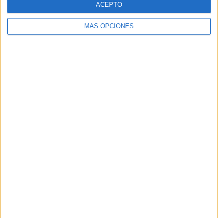
ACEPTO
MÁS OPCIONES
Buscar
Buscar
¿TE GUSTA NUESTRO MATERIAL?
Introduce tu email para unirte a otros
80.870 suscriptores.