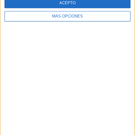
ACEPTO
MÁS OPCIONES
Buscar
Buscar
¿TE GUSTA NUESTRO MATERIAL?
Introduce tu email para unirte a otros
80.836 suscriptores.