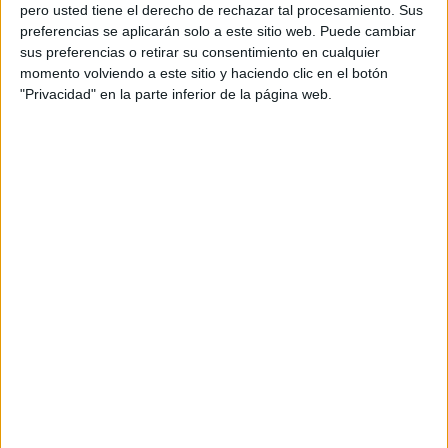
pero usted tiene el derecho de rechazar tal procesamiento. Sus
preferencias se aplicarán solo a este sitio web. Puede cambiar
sus preferencias o retirar su consentimiento en cualquier
momento volviendo a este sitio y haciendo clic en el botón
Acerca de orientacionandujar
"Privacidad" en la parte inferior de la página web.
Orientación Andújar no es solo un blog, es la apuesta
personal de dos profesores Ginés y Maribel, que
además de ser pareja, son los encargados de los
contenidos que encontramos dentro del blog y en el
cual, vuelcan la mayor parte del tiempo, que sus tareas
como docentes, y voluntarios en sus meses de verano
les permite.
DEJA UNA RESPUESTA
Tu dirección de correo electrónico no será
publicada.
Los campos obligatorios están marcados
con
*