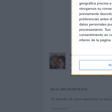
geográfica precisa e 
otorgarnos su conse
previamente descrito
preferencias antes d
datos personales pue
procesamiento. Sus p
consentimiento en cu
inferior de la página
Acerca de orientacion
Orientación Andújar no es sol
Maribel, que además de ser p
M
dentro del blog y en el cual,
voluntarios en sus meses de 
DEJA UNA RESPUESTA
Tu dirección de correo electrónico no será 
Comentario
*