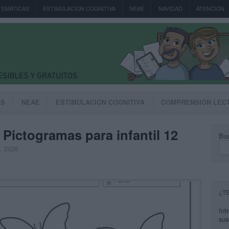
TEMÁTICAS
ESTIMULACION COGNITIVA
NEAE
NAVIDAD
ATENCIÓN
AS
NEAE
ESTIMULACION COGNITIVA
COMPRENSIÓN LEC
Pictogramas para infantil 12
Bus
, 2026
¿T
Int
sus