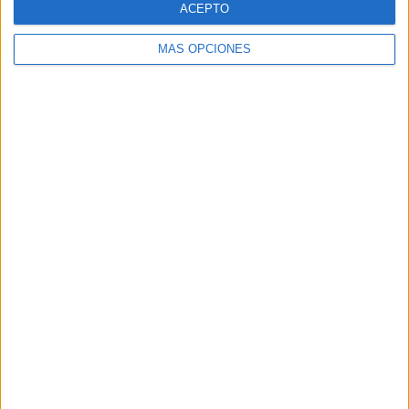
ACEPTO
MÁS OPCIONES
Buscar
Buscar
¿TE GUSTA NUESTRO MATERIAL?
Introduce tu email para unirte a otros
80.852 suscriptores.