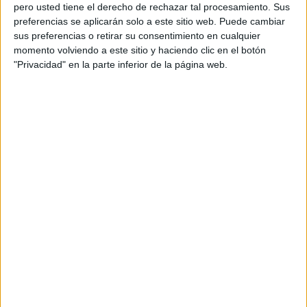
pero usted tiene el derecho de rechazar tal procesamiento. Sus
preferencias se aplicarán solo a este sitio web. Puede cambiar
sus preferencias o retirar su consentimiento en cualquier
momento volviendo a este sitio y haciendo clic en el botón
Acerca de orientacionandujar
"Privacidad" en la parte inferior de la página web.
Orientación Andújar no es solo un blog, es la apuesta
personal de dos profesores Ginés y Maribel, que
además de ser pareja, son los encargados de los
contenidos que encontramos dentro del blog y en el
cual, vuelcan la mayor parte del tiempo, que sus tareas
como docentes, y voluntarios en sus meses de verano
les permite.
DEJA UNA RESPUESTA
Tu dirección de correo electrónico no será
publicada.
Los campos obligatorios están marcados
con
*