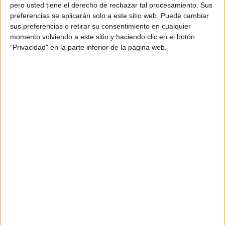
pero usted tiene el derecho de rechazar tal procesamiento. Sus
preferencias se aplicarán solo a este sitio web. Puede cambiar
sus preferencias o retirar su consentimiento en cualquier
momento volviendo a este sitio y haciendo clic en el botón
Acerca de orientacionandujar
"Privacidad" en la parte inferior de la página web.
Orientación Andújar no es solo un blog, es la apuesta
personal de dos profesores Ginés y Maribel, que
además de ser pareja, son los encargados de los
contenidos que encontramos dentro del blog y en el
cual, vuelcan la mayor parte del tiempo, que sus tareas
como docentes, y voluntarios en sus meses de verano
les permite.
DEJA UNA RESPUESTA
Tu dirección de correo electrónico no será
publicada.
Los campos obligatorios están marcados
con
*