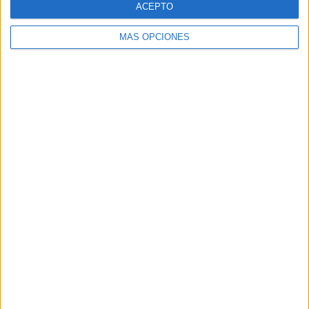
ACEPTO
MÁS OPCIONES
Buscar
Buscar
¿TE GUSTA NUESTRO MATERIAL?
Introduce tu email para unirte a otros
80.844 suscriptores.