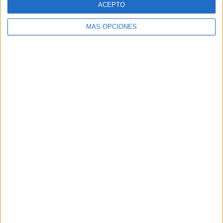
ACEPTO
MÁS OPCIONES
Buscar
Buscar
¿TE GUSTA NUESTRO MATERIAL?
Introduce tu email para unirte a otros
80.859 suscriptores.