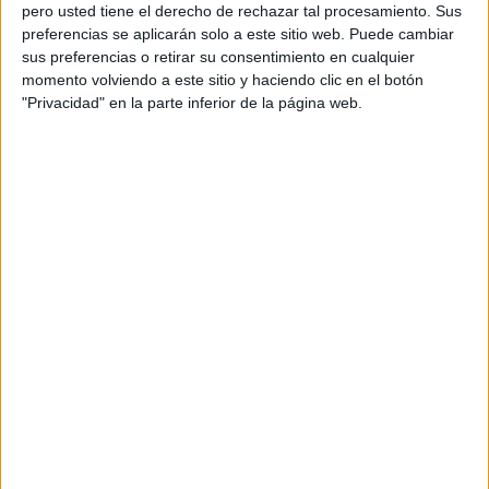
pero usted tiene el derecho de rechazar tal procesamiento. Sus
preferencias se aplicarán solo a este sitio web. Puede cambiar
sus preferencias o retirar su consentimiento en cualquier
momento volviendo a este sitio y haciendo clic en el botón
Acerca de orientacionandujar
"Privacidad" en la parte inferior de la página web.
Orientación Andújar no es solo un blog, es la apuesta
personal de dos profesores Ginés y Maribel, que
además de ser pareja, son los encargados de los
contenidos que encontramos dentro del blog y en el
cual, vuelcan la mayor parte del tiempo, que sus tareas
como docentes, y voluntarios en sus meses de verano
les permite.
DEJA UNA RESPUESTA
Tu dirección de correo electrónico no será
publicada.
Los campos obligatorios están marcados
con
*