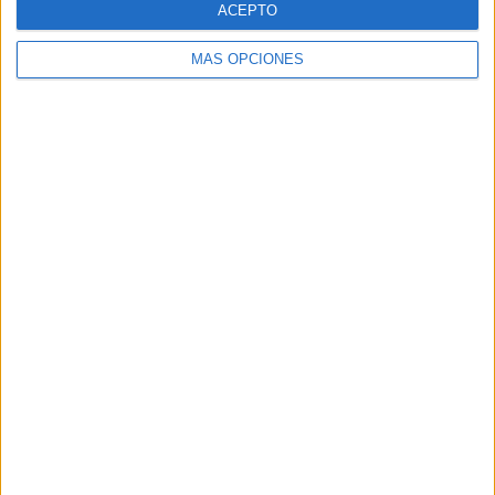
ACEPTO
MÁS OPCIONES
Buscar
Buscar
¿TE GUSTA NUESTRO MATERIAL?
Introduce tu email para unirte a otros
80.842 suscriptores.