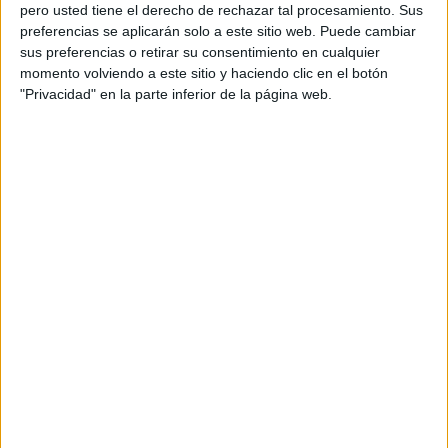
pero usted tiene el derecho de rechazar tal procesamiento. Sus
preferencias se aplicarán solo a este sitio web. Puede cambiar
sus preferencias o retirar su consentimiento en cualquier
momento volviendo a este sitio y haciendo clic en el botón
Acerca de orientacionandujar
"Privacidad" en la parte inferior de la página web.
Orientación Andújar no es solo un blog, es la apuesta
personal de dos profesores Ginés y Maribel, que
además de ser pareja, son los encargados de los
contenidos que encontramos dentro del blog y en el
cual, vuelcan la mayor parte del tiempo, que sus tareas
como docentes, y voluntarios en sus meses de verano
les permite.
DEJA UNA RESPUESTA
Tu dirección de correo electrónico no será
publicada.
Los campos obligatorios están marcados
con
*