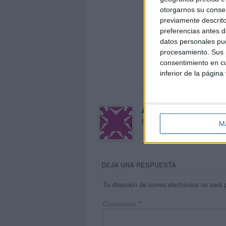
otorgarnos su conse
previamente descrito
preferencias antes d
datos personales pue
procesamiento. Sus p
consentimiento en cu
inferior de la página
Acerca de María Oliva
El autor no ha proporcionado
M
DEJA UNA RESPUESTA
Tu dirección de correo electrónico no será 
Comentario
*