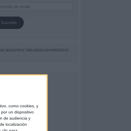
ección
il
Suscribir
GUE NUESTROS TABLEROS EN PINTEREST
CEBOOK
ivo, como cookies, y
por un dispositivo
ón de audiencia y
de localización
 clic para