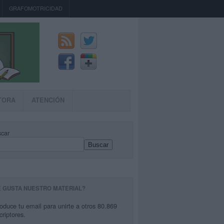
GRAFOMOTRICIDAD
TORA
ATENCIÓN
car
Buscar
E GUSTA NUESTRO MATERIAL?
roduce tu email para unirte a otros 80.869
criptores.