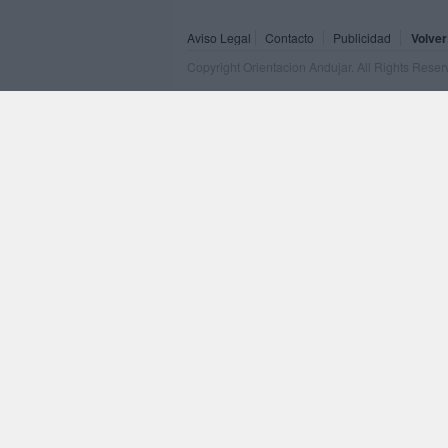
Aviso Legal
Contacto
Publicidad
Volver
Copyright Orientacion Andujar. All Rights Rese