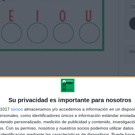
Dir
de
ema
SI
FA
Su privacidad es importante para nosotros
s 1017
socios
almacenamos y/o accedemos a información en un disposit
sonales, como identificadores únicos e información estándar enviada 
ntenido personalizado, medición de publicidad y contenido, investigaci
os.
Con su permiso, nosotros y nuestros socios podemos utilizar datos 
identificación mediante las características de dispositivos. Puede hacer