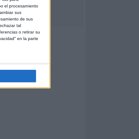
bo el procesamiento
cambiar sus
esamiento de sus
echazar tal
erencias o retirar su
vacidad" en la parte