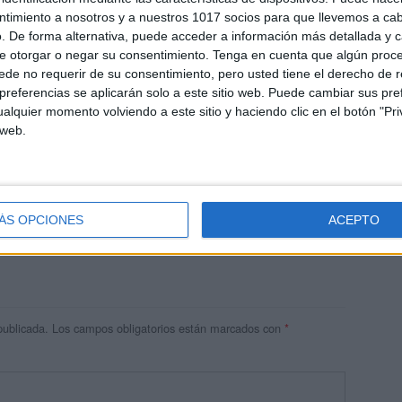
ntimiento a nosotros y a nuestros 1017 socios para que llevemos a ca
. De forma alternativa, puede acceder a información más detallada y 
e otorgar o negar su consentimiento.
Tenga en cuenta que algún proc
de no requerir de su consentimiento, pero usted tiene el derecho de r
referencias se aplicarán solo a este sitio web. Puede cambiar sus pref
alquier momento volviendo a este sitio y haciendo clic en el botón "Pri
 web.
res
 ninguna información.
ÁS OPCIONES
ACEPTO
publicada.
Los campos obligatorios están marcados con
*