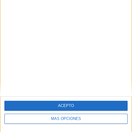
Nombre
*
Correo electrónico
*
Web
ACEPTO
MÁS OPCIONES