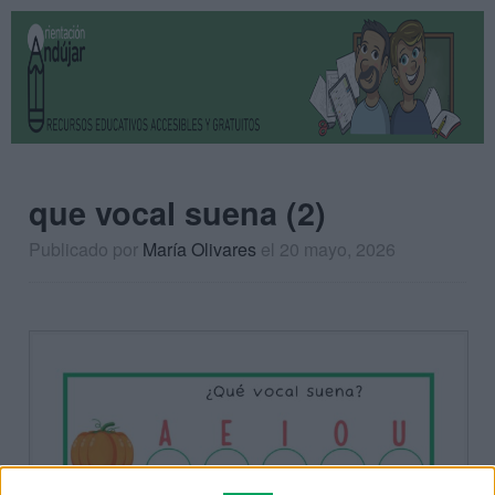
que vocal suena (2)
Publicado por
María Olivares
el 20 mayo, 2026