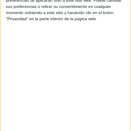
preferencias se aplicarán solo a este sitio web. Puede cambiar
sus preferencias o retirar su consentimiento en cualquier
Acerca de María Olivares
momento volviendo a este sitio y haciendo clic en el botón
"Privacidad" en la parte inferior de la página web.
El autor no ha proporcionado ninguna información.
DEJA UNA RESPUESTA
Tu dirección de correo electrónico no será
publicada.
Los campos obligatorios están marcados
con
*
Comentario
*