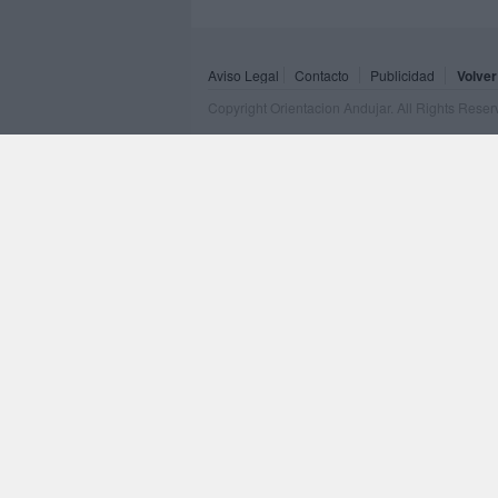
Aviso Legal
Contacto
Publicidad
Volver
Copyright Orientacion Andujar. All Rights Rese