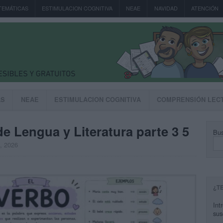
TEMÁTICAS
ESTIMULACION COGNITIVA
NEAE
NAVIDAD
ATENCIÓN
AS
NEAE
ESTIMULACION COGNITIVA
COMPRENSIÓN LEC
 Lengua y Literatura parte 3 5
Bus
, 2026
¿T
Int
sus