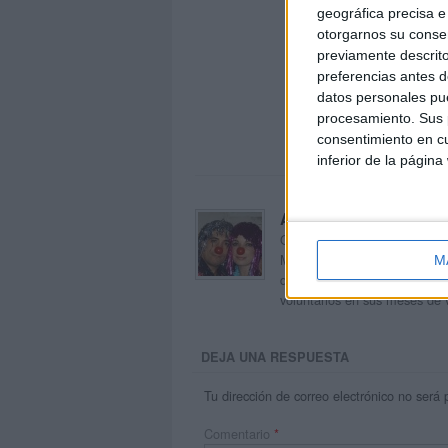
geográfica precisa e 
otorgarnos su conse
previamente descrito
preferencias antes d
datos personales pue
procesamiento. Sus p
consentimiento en cu
inferior de la página
Acerca de orientacion
Orientación Andújar no es sol
Maribel, que además de ser p
M
dentro del blog y en el cual,
voluntarios en sus meses de 
DEJA UNA RESPUESTA
Tu dirección de correo electrónico no será 
Comentario
*