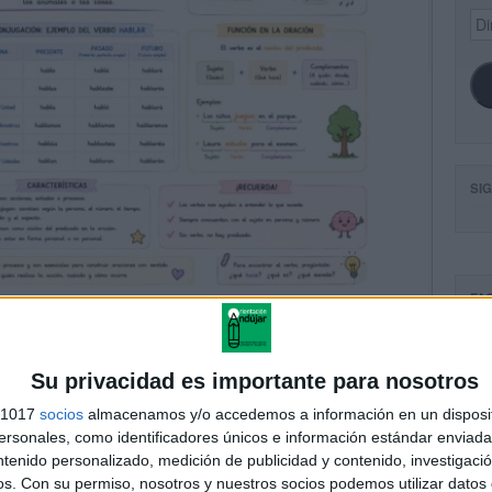
Dir
de
ema
SI
FA
Su privacidad es importante para nosotros
s 1017
socios
almacenamos y/o accedemos a información en un disposit
sonales, como identificadores únicos e información estándar enviada 
ntenido personalizado, medición de publicidad y contenido, investigaci
os.
Con su permiso, nosotros y nuestros socios podemos utilizar datos 