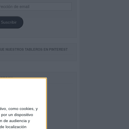
ección
il
Suscribir
GUE NUESTROS TABLEROS EN PINTEREST
CEBOOK
ivo, como cookies, y
por un dispositivo
ón de audiencia y
de localización