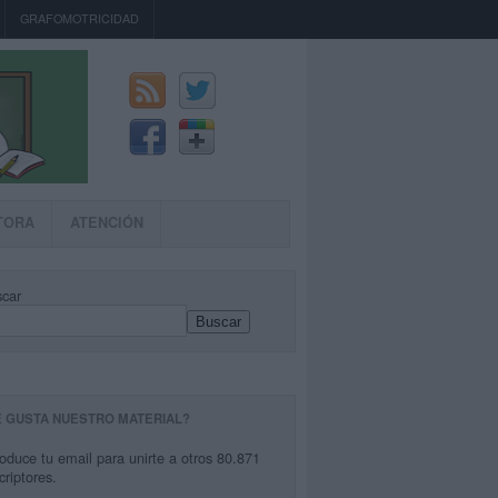
GRAFOMOTRICIDAD
TORA
ATENCIÓN
car
Buscar
E GUSTA NUESTRO MATERIAL?
roduce tu email para unirte a otros 80.871
criptores.