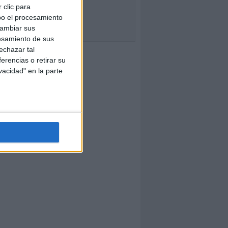
 clic para
bo el procesamiento
cambiar sus
esamiento de sus
echazar tal
erencias o retirar su
vacidad" en la parte