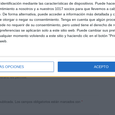
identificación mediante las características de dispositivos. Puede hacer
ntimiento a nosotros y a nuestros 1017 socios para que llevemos a ca
. De forma alternativa, puede acceder a información más detallada y 
e otorgar o negar su consentimiento.
Tenga en cuenta que algún proc
de no requerir de su consentimiento, pero usted tiene el derecho de r
referencias se aplicarán solo a este sitio web. Puede cambiar sus pref
alquier momento volviendo a este sitio y haciendo clic en el botón "Pri
 web.
andujar
o un blog, es la apuesta personal de dos profesores Ginés y
areja, son los encargados de los contenidos que encontramos
ÁS OPCIONES
ACEPTO
 vuelcan la mayor parte del tiempo, que sus tareas como docentes, y
verano les permite.
publicada.
Los campos obligatorios están marcados con
*