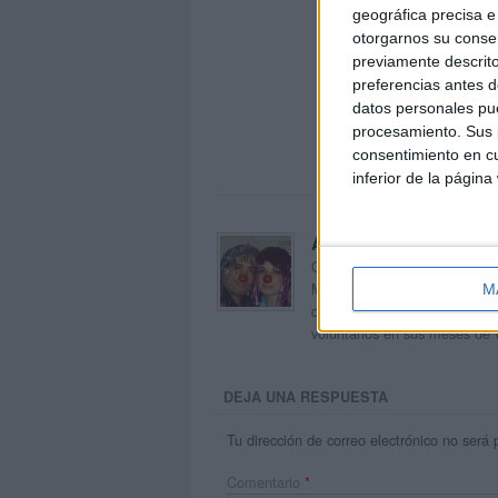
geográfica precisa e 
otorgarnos su conse
previamente descrito
preferencias antes d
datos personales pue
procesamiento. Sus p
consentimiento en cu
inferior de la página
Acerca de orientacion
Orientación Andújar no es sol
Maribel, que además de ser p
M
dentro del blog y en el cual,
voluntarios en sus meses de 
DEJA UNA RESPUESTA
Tu dirección de correo electrónico no será 
Comentario
*