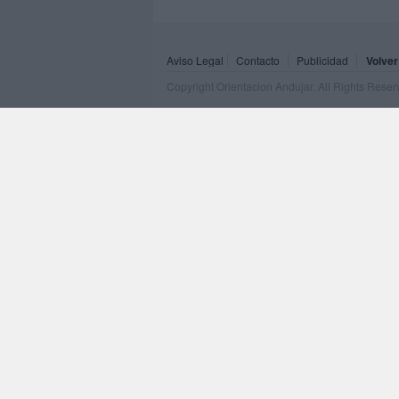
Aviso Legal
Contacto
Publicidad
Volver
Copyright Orientacion Andujar. All Rights Rese