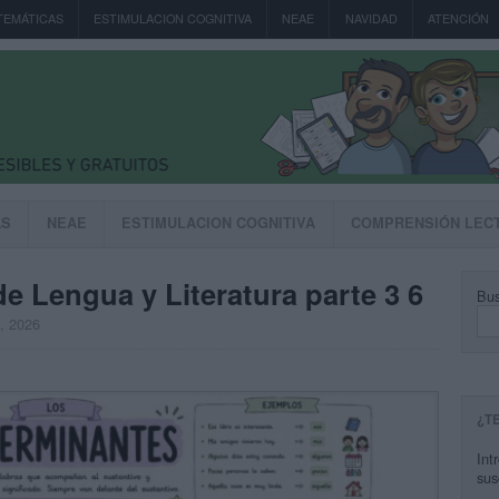
TEMÁTICAS
ESTIMULACION COGNITIVA
NEAE
NAVIDAD
ATENCIÓN
AS
NEAE
ESTIMULACION COGNITIVA
COMPRENSIÓN LEC
 Lengua y Literatura parte 3 6
Bus
, 2026
¿T
Int
sus