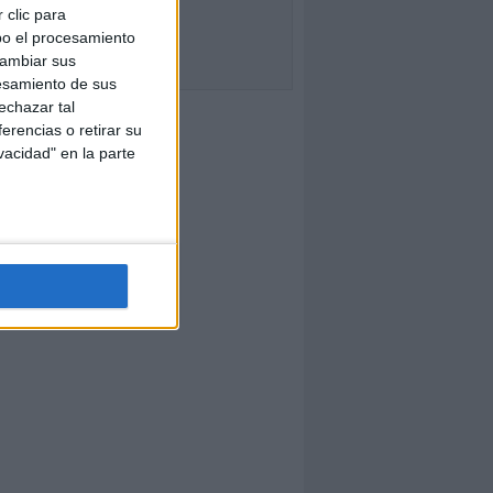
 clic para
bo el procesamiento
cambiar sus
esamiento de sus
echazar tal
erencias o retirar su
vacidad" en la parte