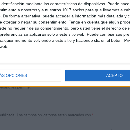
identificación mediante las características de dispositivos. Puede hacer
ntimiento a nosotros y a nuestros 1017 socios para que llevemos a ca
. De forma alternativa, puede acceder a información más detallada y 
e otorgar o negar su consentimiento.
Tenga en cuenta que algún proc
de no requerir de su consentimiento, pero usted tiene el derecho de r
referencias se aplicarán solo a este sitio web. Puede cambiar sus pref
alquier momento volviendo a este sitio y haciendo clic en el botón "Pri
 web.
andujar
o un blog, es la apuesta personal de dos profesores Ginés y
areja, son los encargados de los contenidos que encontramos
ÁS OPCIONES
ACEPTO
 vuelcan la mayor parte del tiempo, que sus tareas como docentes, y
verano les permite.
publicada.
Los campos obligatorios están marcados con
*