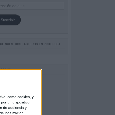
ección
il
Suscribir
GUE NUESTROS TABLEROS EN PINTEREST
CEBOOK
ivo, como cookies, y
por un dispositivo
ón de audiencia y
de localización