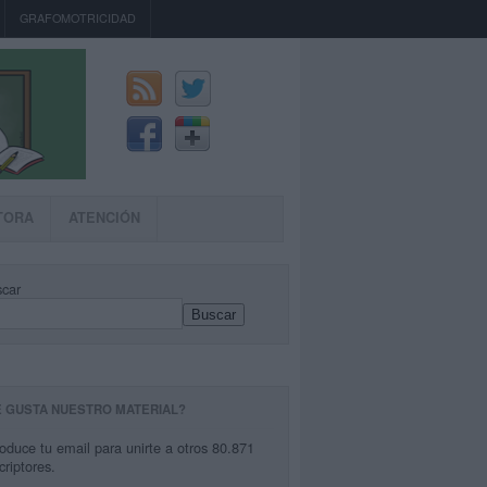
GRAFOMOTRICIDAD
TORA
ATENCIÓN
car
Buscar
E GUSTA NUESTRO MATERIAL?
roduce tu email para unirte a otros 80.871
criptores.