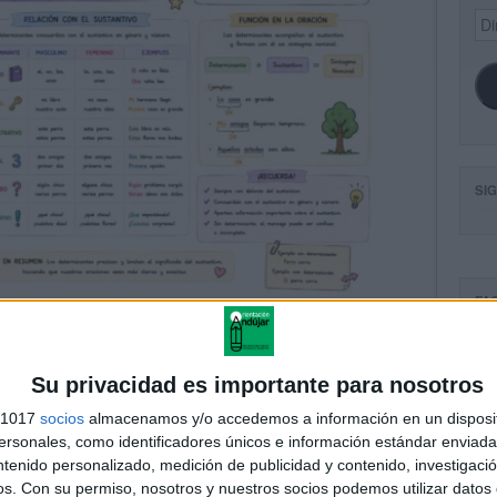
Dir
de
ema
SI
FA
Su privacidad es importante para nosotros
s 1017
socios
almacenamos y/o accedemos a información en un disposit
sonales, como identificadores únicos e información estándar enviada 
ntenido personalizado, medición de publicidad y contenido, investigaci
os.
Con su permiso, nosotros y nuestros socios podemos utilizar datos 